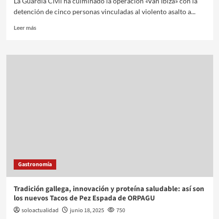
La Guardia Civil ha culminado la operación «Van Ibiza» con la
detención de cinco personas vinculadas al violento asalto a...
Leer más
Gastronomía
Tradición gallega, innovación y proteína saludable: así son
los nuevos Tacos de Pez Espada de ORPAGU
soloactualidad
junio 18, 2025
750