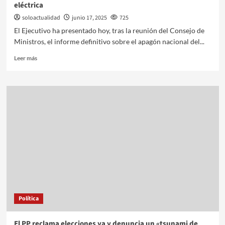
eléctrica
soloactualidad
junio 17, 2025
725
El Ejecutivo ha presentado hoy, tras la reunión del Consejo de
Ministros, el informe definitivo sobre el apagón nacional del...
Leer más
Política
El PP reclama elecciones ya y denuncia un «tsunami de