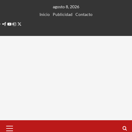
Ir
agosto 8, 2026
al
Inicio
Publicidad
Contacto
contenido
Facebook
Youtube
Instagram
Twitter
Menú
principal