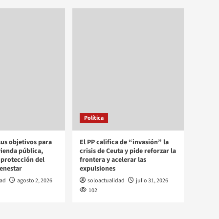
Turismo
El turismo en Madrid
acelera su
transformación: lujo,
diseño y talento marcan el
5
futuro del sector hotelero
Política
sus objetivos para
El PP califica de “invasión” la
vienda pública,
crisis de Ceuta y pide reforzar la
 protección del
frontera y acelerar las
ienestar
expulsiones
dad
agosto 2, 2026
soloactualidad
julio 31, 2026
102