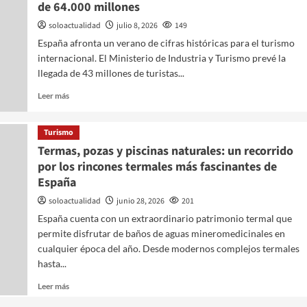
de 64.000 millones
soloactualidad
julio 8, 2026
149
España afronta un verano de cifras históricas para el turismo
internacional. El Ministerio de Industria y Turismo prevé la
llegada de 43 millones de turistas...
intervenidas
Leer más
 y 43
Turismo
Ecuador
Termas, pozas y piscinas naturales: un recorrido
por los rincones termales más fascinantes de
España
soloactualidad
junio 28, 2026
201
España cuenta con un extraordinario patrimonio termal que
permite disfrutar de baños de aguas mineromedicinales en
cualquier época del año. Desde modernos complejos termales
hasta...
Leer más