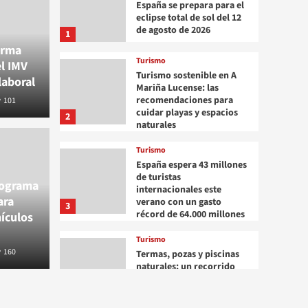
España se prepara para el
eclipse total de sol del 12
de agosto de 2026
1
orma
Turismo
el IMV
Turismo sostenible en A
laboral
Mariña Lucense: las
recomendaciones para
101
cuidar playas y espacios
2
naturales
Turismo
España espera 43 millones
de turistas
rograma
internacionales este
ara
verano con un gasto
3
récord de 64.000 millones
ículos
Turismo
160
Termas, pozas y piscinas
naturales: un recorrido
por los rincones termales
más fascinantes de
4
España