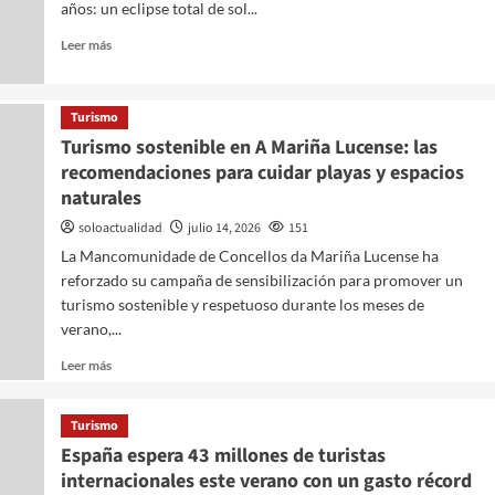
años: un eclipse total de sol...
Leer más
Turismo
cia de género
Turismo sostenible en A Mariña Lucense: las
recomendaciones para cuidar playas y espacios
nte de la
naturales
soloactualidad
julio 14, 2026
151
s
La Mancomunidade de Concellos da Mariña Lucense ha
reforzado su campaña de sensibilización para promover un
turismo sostenible y respetuoso durante los meses de
verano,...
Leer más
Turismo
España espera 43 millones de turistas
internacionales este verano con un gasto récord