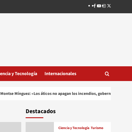
Facebook
Youtube
Instagram
Twitter
iencia y Tecnología
Internacionales
Montse Mínguez: «Los áticos no apagan los incendios, gobernar es decidir
Destacados
Ciencia y Tecnología
Turismo