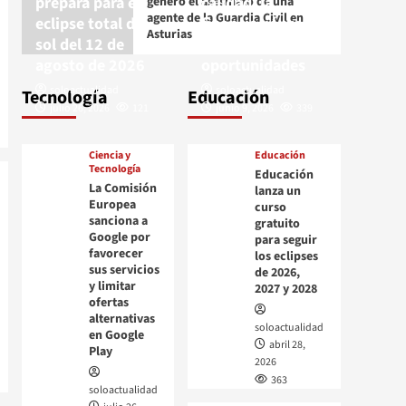
prepara para el
calidad, la
género el asesinato de una
agente de la Guardia Civil en
eclipse total de
financiación y la
Asturias
sol del 12 de
igualdad de
agosto de 2026
oportunidades
soloactualidad
soloactualidad
Tecnología
Educación
julio 26, 2026
121
junio 9, 2026
339
Ciencia y
Educación
Tecnología
Educación
La Comisión
lanza un
Europea
curso
sanciona a
gratuito
Google por
para seguir
favorecer
los eclipses
sus servicios
de 2026,
y limitar
2027 y 2028
ofertas
alternativas
soloactualidad
en Google
abril 28,
Play
2026
363
soloactualidad