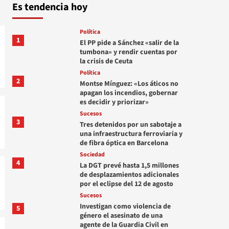
Es tendencia hoy
Política
1
El PP pide a Sánchez «salir de la
tumbona» y rendir cuentas por
la crisis de Ceuta
Política
2
Montse Mínguez: «Los áticos no
apagan los incendios, gobernar
es decidir y priorizar»
Sucesos
3
Tres detenidos por un sabotaje a
una infraestructura ferroviaria y
de fibra óptica en Barcelona
Sociedad
4
La DGT prevé hasta 1,5 millones
de desplazamientos adicionales
por el eclipse del 12 de agosto
Sucesos
Investigan como violencia de
5
género el asesinato de una
agente de la Guardia Civil en