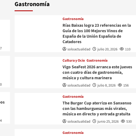
Gastronomía
Gastronomía
Rías Baixas logra 23 referencias en la
Guía de los 100 Mejores Vinos de
España de la Unión Española de
Catadores
77
soloactualidad
julio 20, 2026
110
abotaje a una
Cultura y Ocio
Gastronomía
Vigo SeaFest 2026 arranca este jueves
ria y de fibra
con cuatro días de gastronomía,
música y cultura marinera
30
soloactualidad
julio 8, 2026
156
Gastronomía
pos
The Burger Cup aterriza en Sanxenxo
con las hamburguesas más virales,
música en directo y entrada gratuita
14
soloactualidad
junio 25, 2026
530
Gastronomía