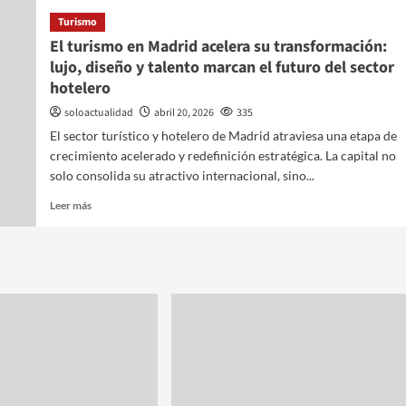
Turismo
El turismo en Madrid acelera su transformación:
lujo, diseño y talento marcan el futuro del sector
ontroles de
hotelero
soloactualidad
abril 20, 2026
335
a hasta el 9
El sector turístico y hotelero de Madrid atraviesa una etapa de
crecimiento acelerado y redefinición estratégica. La capital no
solo consolida su atractivo internacional, sino...
Leer más