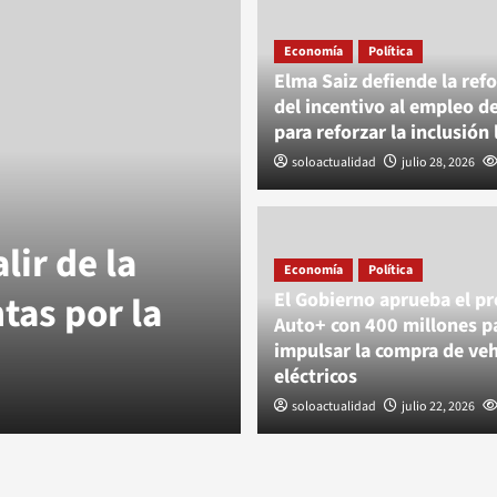
Economía
Política
Elma Saiz defiende la ref
del incentivo al empleo d
para reforzar la inclusión 
soloactualidad
julio 28, 2026
lir de la
Economía
Política
tas por la
El Gobierno aprueba el p
Auto+ con 400 millones p
impulsar la compra de veh
eléctricos
soloactualidad
julio 22, 2026