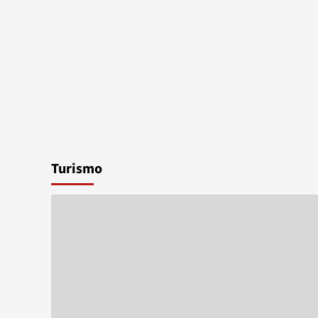
Sociedad
La DGT prevé hasta 1,5 
desplazamientos adicio
Turismo
eclipse del 12 de agosto
soloactualidad
agosto 6, 2026
75