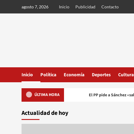
Ir
agosto 7, 2026
Inicio
Publicidad
Contacto
al
contenido
Inicio
Política
Economía
Deportes
Cultura
ÚLTIMA HORA
El PP pide a Sánchez «sal
Actualidad de hoy