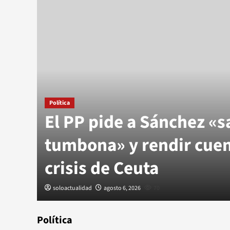
Política
El PP pide a Sánchez «sa
tumbona» y rendir cuen
crisis de Ceuta
soloactualidad
agosto 6, 2026
70
Política