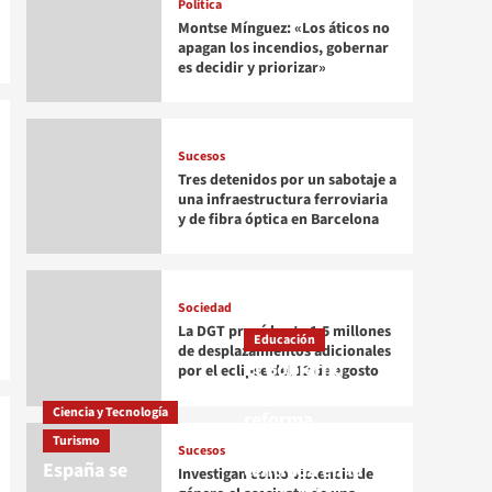
Política
Montse Mínguez: «Los áticos no
apagan los incendios, gobernar
es decidir y priorizar»
Sucesos
Tres detenidos por un sabotaje a
una infraestructura ferroviaria
y de fibra óptica en Barcelona
Sociedad
La DGT prevé hasta 1,5 millones
Educación
de desplazamientos adicionales
El Gobierno
por el eclipse del 12 de agosto
impulsa una
Ciencia y Tecnología
reforma
Turismo
universitaria
Sucesos
España se
centrada en la
Investigan como violencia de