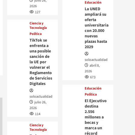
julio 26,
Educación
2026
La UNED
127
ampliará su
oferta
Ciencia y
universitaria
Tecnología
con 20.000
Política
nuevas
TikTok se
plazas hasta
enfrenta a
2029
una posible
sanción de
soloactualidad
la UE por
abril 8,
vulnerar el
2026
Reglamento
673
de Servicios
Digitales
Educación
Política
soloactualidad
El Ejecutivo
julio 26,
destina
2026
2.556
114
millones a
becas y
Ciencia y
marca un
Tecnología
récord