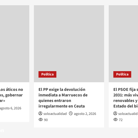
ticos no
Política
Política
gobernar es
os áticos no
El PP exige la devolución
El PSOE fija 
os, gobernar
inmediata a Marruecos de
2031: más vi
ar»
quienes entraron
renovables y
irregularmente en Ceuta
Estado del b
agosto 6, 2026
soloactualidad
agosto 2, 2026
soloactuali
90
72
on