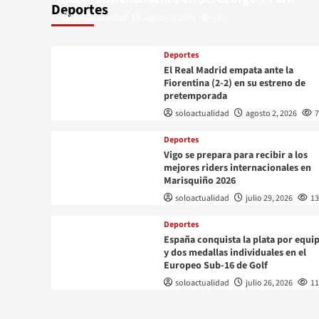
Deportes
soloactualidad
agosto 2, 2026
101
Deportes
El Real Madrid empata ante la
Fiorentina (2-2) en su estreno de
pretemporada
Sucesos
soloactualidad
agosto 2, 2026
Tres detenidos por un s
Deportes
Vigo se prepara para recibir a los
infraestructura ferrovia
mejores riders internacionales en
Marisquiño 2026
óptica en Barcelona
soloactualidad
julio 29, 2026
1
Deportes
soloactualidad
agosto 6, 2026
97
España conquista la plata por equi
y dos medallas individuales en el
Europeo Sub-16 de Golf
soloactualidad
julio 26, 2026
1