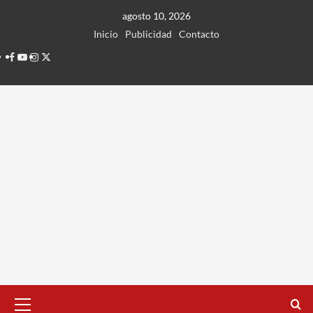
Ir
agosto 10, 2026
al
Inicio
Publicidad
Contacto
contenido
Facebook
Youtube
Instagram
Twitter
Menú
principal