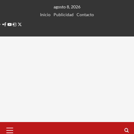
Ir
agosto 8, 2026
al
Inicio
Publicidad
Contacto
contenido
Facebook
Youtube
Instagram
Twitter
Menú
principal