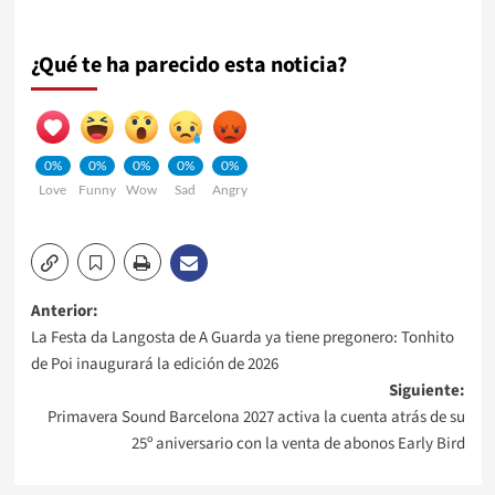
¿Qué te ha parecido esta noticia?
0%
0%
0%
0%
0%
Love
Funny
Wow
Sad
Angry
Navegación
Anterior:
La Festa da Langosta de A Guarda ya tiene pregonero: Tonhito
de
de Poi inaugurará la edición de 2026
Siguiente:
entradas
Primavera Sound Barcelona 2027 activa la cuenta atrás de su
25º aniversario con la venta de abonos Early Bird