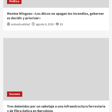
Política
Montse Mínguez: «Los áticos no apagan los incendios, gobernar
es decidir y priorizar»
soloactualidad
agosto 6, 2026
83
Sucesos
Tres detenidos por un sabotaje a una infraestructura ferroviaria
y de fibra óptica en Barcelona