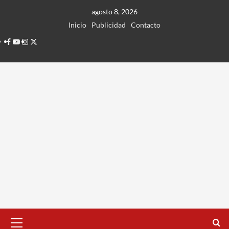
Ir
agosto 8, 2026
al
Inicio
Publicidad
Contacto
contenido
Facebook
Youtube
Instagram
Twitter
Menú
principal