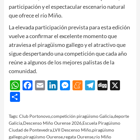
participación y el espectacular escenario natural
que ofrece el río Miño.
La elevada participación prevista para esta edición
vuelve a confirmar el excelente momento que
atraviesa el piragüismo gallego y el atractivo que
sigue despertando una competición que cada año
reúne a algunos de los mejores palistas de la
comunidad.
WhatsApp
Facebook
Email
LinkedIn
Messenger
Meneame
Telegram
Digg
X
Share
Tags:
Club Portonovo
,
competición piragüismo Galicia
,
deporte
Galicia
,
Descenso Miño Ourense 2026
,
Escuela Piragüismo
Ciudad de Pontevedra
,
LVII Descenso Miño
,
piragüismo
gallego
,
piragüismo Ourense
,
regata Ourense
,
río Miño