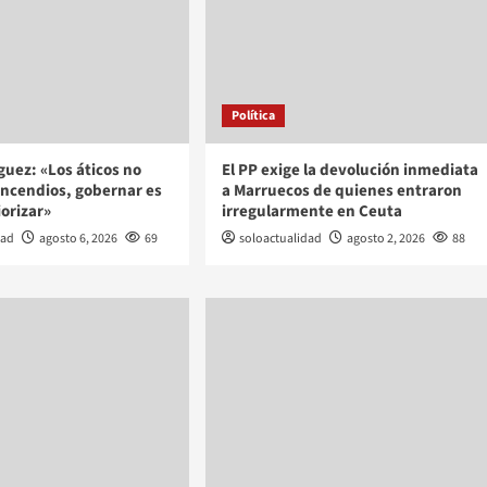
Política
uez: «Los áticos no
El PP exige la devolución inmediata
incendios, gobernar es
a Marruecos de quienes entraron
iorizar»
irregularmente en Ceuta
dad
agosto 6, 2026
69
soloactualidad
agosto 2, 2026
88