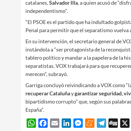
catalanes,
Salvador Illa
, a quien acusó de “disf
independentismo”.
“El PSOE es el partido que ha indultado golpis
Penal para permitir que el separatismo vuelva a
En su intervención, el secretario general de V
instándola a “ser protagonista de la reconquist
tablero político y mandar a la papelera de la hi
separatistas. VOX trabajará para que recuperen 
merecen”, subrayó.
Garriga concluyó reivindicando a VOX como “la 
recuperar Cataluña
y
garantizar seguridad, vi
bipartidismo corrupto” que, según sus palabras,
España”.
WhatsApp
Facebook
Email
LinkedIn
Messenger
Meneam
Teleg
Di