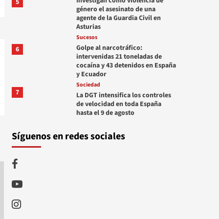
Investigan como violencia de
5
género el asesinato de una
agente de la Guardia Civil en
Asturias
Sucesos
Golpe al narcotráfico:
6
intervenidas 21 toneladas de
cocaína y 43 detenidos en España
y Ecuador
Sociedad
7
La DGT intensifica los controles
de velocidad en toda España
hasta el 9 de agosto
Síguenos en redes sociales
Facebook
Youtube
Instagram