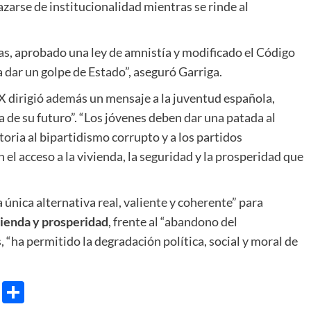
razarse de institucionalidad mientras se rinde al
tas, aprobado una ley de amnistía y modificado el Código
 dar un golpe de Estado”, aseguró Garriga.
OX dirigió además un mensaje a la juventud española,
a de su futuro”. “Los jóvenes deben dar una patada al
storia al bipartidismo corrupto y a los partidos
el acceso a la vivienda, la seguridad y la prosperidad que
única alternativa real, valiente y coherente” para
vienda y prosperidad
, frente al “abandono del
 “ha permitido la degradación política, social y moral de
e
ram
gg
X
Share