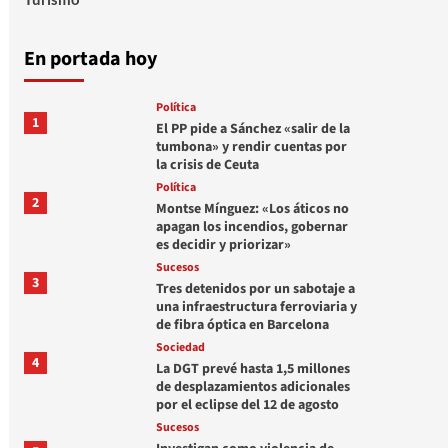
En portada hoy
Política
1
El PP pide a Sánchez «salir de la
tumbona» y rendir cuentas por
la crisis de Ceuta
Política
2
Montse Mínguez: «Los áticos no
apagan los incendios, gobernar
es decidir y priorizar»
Sucesos
3
Tres detenidos por un sabotaje a
una infraestructura ferroviaria y
de fibra óptica en Barcelona
Sociedad
4
La DGT prevé hasta 1,5 millones
de desplazamientos adicionales
por el eclipse del 12 de agosto
Sucesos