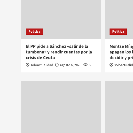
Política
Política
El PP pide a Sánchez «salir de la
Montse Míng
tumbona» y rendir cuentas por la
apagan los 
crisis de Ceuta
decidir y pr
soloactualidad
agosto 6, 2026
65
soloactuali