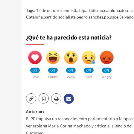
Tags:
12 de octubre
,
amnistia
,
bipartidismo
,
cataluña
,
desnac
Cataluña
,
partido socialista
,
pedro sanchez
,
pp
,
psoe
,
Salvador
¿Qué te ha parecido esta noticia?
0%
0%
0%
0%
0%
Love
Funny
Wow
Sad
Angry
Navegación
Anterior:
El PP impulsa un reconocimiento parlamentario a la oposi
de
venezolana María Corina Machado y critica el silencio del
Ejecutivo