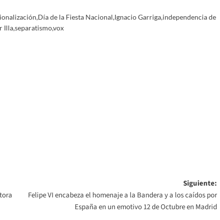
ionalización
,
Día de la Fiesta Nacional
,
Ignacio Garriga
,
independencia de
 Illa
,
separatismo
,
vox
Siguiente:
tora
Felipe VI encabeza el homenaje a la Bandera y a los caídos por
España en un emotivo 12 de Octubre en Madrid