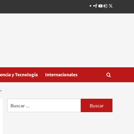
Facebook
Youtube
Instagram
Twitter
iencia y Tecnología
Internacionales
”
Buscar: