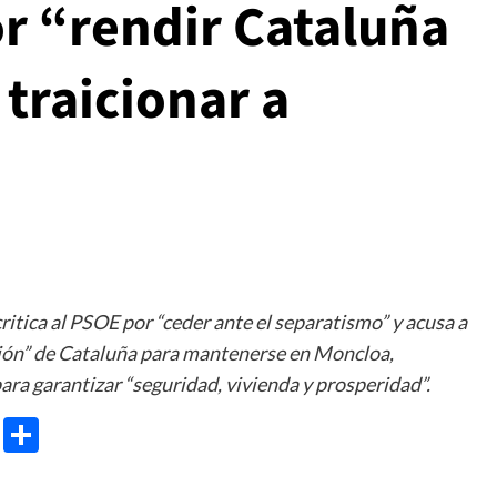
or “rendir Cataluña
 traicionar a
ritica al PSOE por “ceder ante el separatismo” y acusa a
ción” de Cataluña para mantenerse en Moncloa,
ra garantizar “seguridad, vivienda y prosperidad”.
e
ram
gg
X
Share