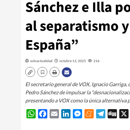
Sánchez e Illa p
al separatismo y
España”
soloactualidad
octubre 13, 2025
216
El secretario general de VOX, Ignacio Garriga, c
Pedro Sánchez de impulsar la “desnacionaliza
presentando a VOX como la única alternativa pa
WhatsApp
Facebook
Email
LinkedIn
Messenger
Meneam
Teleg
Di