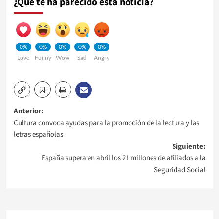
¿Qué te ha parecido esta noticia?
0%
0%
0%
0%
0%
Love
Funny
Wow
Sad
Angry
Navegación
Anterior:
Cultura convoca ayudas para la promoción de la lectura y las
de
letras españolas
Siguiente:
entradas
España supera en abril los 21 millones de afiliados a la
Seguridad Social