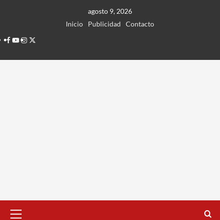
Ir
agosto 9, 2026
al
Inicio
Publicidad
Contacto
contenido
Facebook
Youtube
Instagram
Twitter
Menú
principal