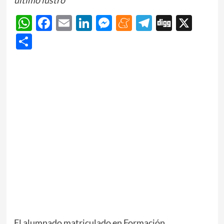
WhatsApp
Facebook
Email
LinkedIn
Messenger
Meneame
Telegram
Digg
X
Share
El alumnado matriculado en Formación