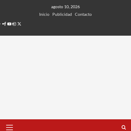
Ir
agosto 10, 2026
al
Inicio
Publicidad
Contacto
contenido
Facebook
Youtube
Instagram
Twitter
Menú
principal