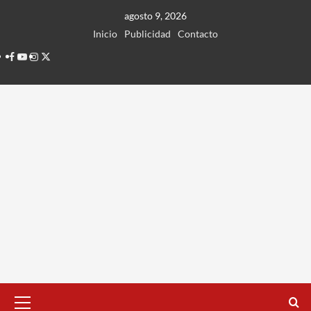
Ir
agosto 9, 2026
al
Inicio
Publicidad
Contacto
contenido
Facebook
Youtube
Instagram
Twitter
Menú
principal