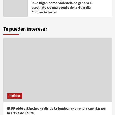
Investigan como violencia de género el
asesinato de una agente de la Guardia
Civil en Asturias
Te pueden interesar
Política
El PP pide a Sánchez «salir de la tumbona» y rendir cuentas por
la crisis de Ceuta