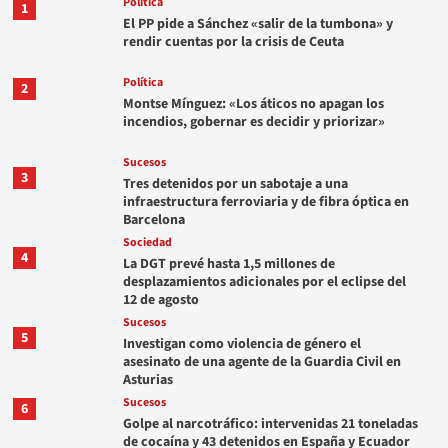
Política
1
El PP pide a Sánchez «salir de la tumbona» y
rendir cuentas por la crisis de Ceuta
Política
2
Montse Mínguez: «Los áticos no apagan los
incendios, gobernar es decidir y priorizar»
Sucesos
3
Tres detenidos por un sabotaje a una
infraestructura ferroviaria y de fibra óptica en
Barcelona
Sociedad
4
La DGT prevé hasta 1,5 millones de
desplazamientos adicionales por el eclipse del
12 de agosto
Sucesos
5
Investigan como violencia de género el
asesinato de una agente de la Guardia Civil en
Asturias
Sucesos
6
Golpe al narcotráfico: intervenidas 21 toneladas
de cocaína y 43 detenidos en España y Ecuador