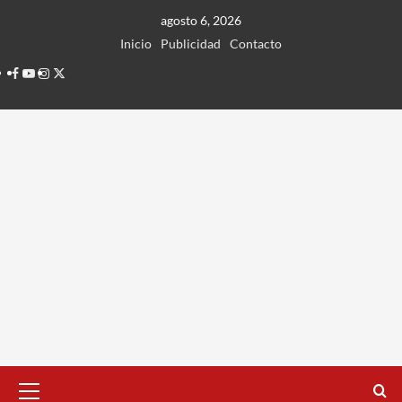
Ir
agosto 6, 2026
al
Inicio
Publicidad
Contacto
contenido
Facebook
Youtube
Instagram
Twitter
Menú
principal