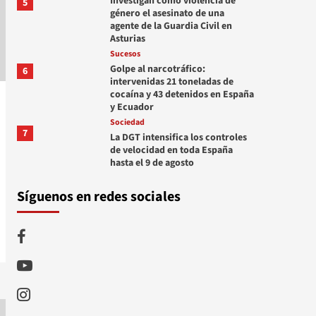
Investigan como violencia de
5
género el asesinato de una
agente de la Guardia Civil en
Asturias
Sucesos
Golpe al narcotráfico:
6
intervenidas 21 toneladas de
cocaína y 43 detenidos en España
y Ecuador
Sociedad
7
La DGT intensifica los controles
de velocidad en toda España
hasta el 9 de agosto
Síguenos en redes sociales
Facebook
Youtube
Instagram