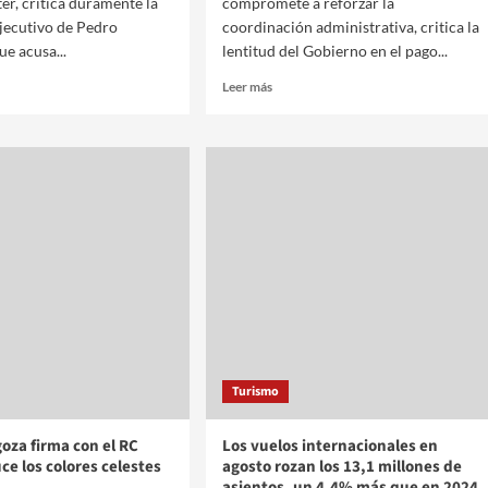
er, critica duramente la
compromete a reforzar la
Ejecutivo de Pedro
coordinación administrativa, critica la
ue acusa...
lentitud del Gobierno en el pago...
Leer más
Turismo
oza firma con el RC
Los vuelos internacionales en
uce los colores celestes
agosto rozan los 13,1 millones de
asientos, un 4,4% más que en 2024