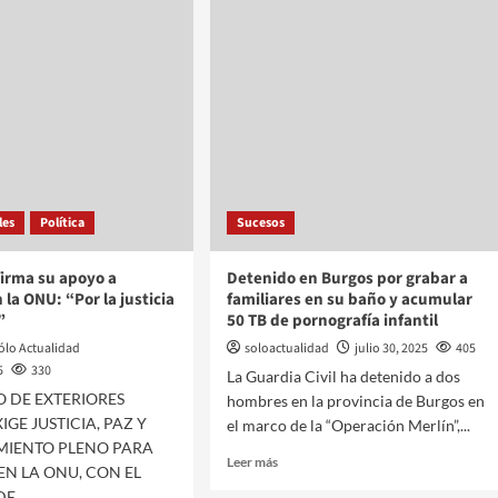
les
Política
Sucesos
irma su apoyo a
Detenido en Burgos por grabar a
 la ONU: “Por la justicia
familiares en su baño y acumular
”
50 TB de pornografía infantil
ólo Actualidad
soloactualidad
julio 30, 2025
405
5
330
La Guardia Civil ha detenido a dos
O DE EXTERIORES
hombres en la provincia de Burgos en
IGE JUSTICIA, PAZ Y
el marco de la “Operación Merlín”,...
IENTO PLENO PARA
Leer más
EN LA ONU, CON EL
E...