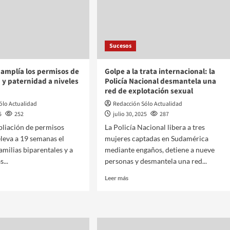
Sucesos
 amplía los permisos de
Golpe a la trata internacional: la
y paternidad a niveles
Policía Nacional desmantela una
red de explotación sexual
ólo Actualidad
Redacción Sólo Actualidad
5
252
julio 30, 2025
287
pliación de permisos
La Policía Nacional libera a tres
eleva a 19 semanas el
mujeres captadas en Sudamérica
amilias biparentales y a
mediante engaños, detiene a nueve
...
personas y desmantela una red...
Leer más