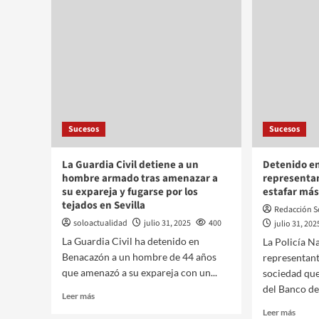
Sucesos
Sucesos
La Guardia Civil detiene a un
Detenido en
hombre armado tras amenazar a
representa
su expareja y fugarse por los
estafar más
tejados en Sevilla
Redacción S
soloactualidad
julio 31, 2025
400
julio 31, 202
La Guardia Civil ha detenido en
La Policía N
Benacazón a un hombre de 44 años
representant
que amenazó a su expareja con un...
sociedad que
del Banco de
Leer más
Leer más