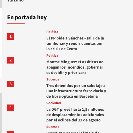
En portada hoy
Política
1
El PP pide a Sánchez «salir de la
tumbona» y rendir cuentas por
la crisis de Ceuta
Política
2
Montse Mínguez: «Los áticos no
apagan los incendios, gobernar
es decidir y priorizar»
Sucesos
3
Tres detenidos por un sabotaje a
una infraestructura ferroviaria y
de fibra óptica en Barcelona
Sociedad
4
La DGT prevé hasta 1,5 millones
de desplazamientos adicionales
por el eclipse del 12 de agosto
Sucesos