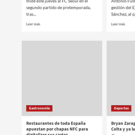
mide este jueves al FC Seoul en el
Antonio Fúst
segundo partido de pretemporada,
gestión del 
tras...
Sánchez, al q
Leer más
Leer más
Gastronomía
Deportes
Restaurantes de toda España
Bryan Zarag
apuestan por chapas NFC para
Celta y ya l
digitalizar sus cartas