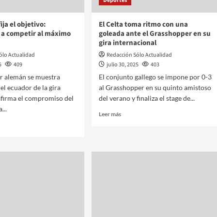
Deportes
ija el objetivo:
El Celta toma ritmo con una
 a competir al máximo
goleada ante el Grasshopper en su
gira internacional
ólo Actualidad
Redacción Sólo Actualidad
5
409
julio 30, 2025
403
or alemán se muestra
El conjunto gallego se impone por 0-3
el ecuador de la gira
al Grasshopper en su quinto amistoso
eafirma el compromiso del
del verano y finaliza el stage de...
...
Leer más