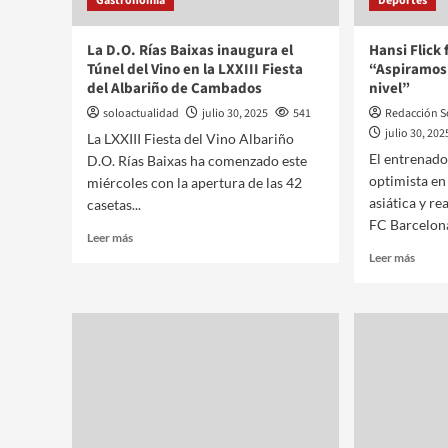
Gastronomía
Deportes
La D.O. Rías Baixas inaugura el
Hansi Flick f
Túnel del Vino en la LXXIII Fiesta
“Aspiramos
del Albariño de Cambados
nivel”
soloactualidad
julio 30, 2025
541
Redacción S
julio 30, 202
La LXXIII Fiesta del Vino Albariño
El entrenad
D.O. Rías Baixas ha comenzado este
optimista en 
miércoles con la apertura de las 42
asiática y r
casetas...
FC Barcelona
Leer más
Leer más