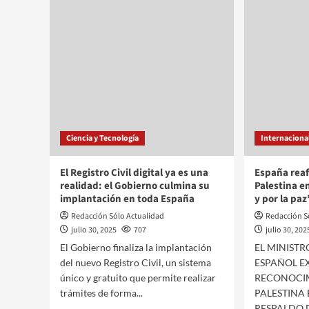
Ciencia y Tecnología
Internaciona
El Registro Civil digital ya es una
España reaf
realidad: el Gobierno culmina su
Palestina en
implantación en toda España
y por la paz
Redacción Sólo Actualidad
Redacción S
julio 30, 2025
707
julio 30, 202
El Gobierno finaliza la implantación
EL MINISTR
del nuevo Registro Civil, un sistema
ESPAÑOL EX
único y gratuito que permite realizar
RECONOCIM
trámites de forma...
PALESTINA 
RESPALDO D