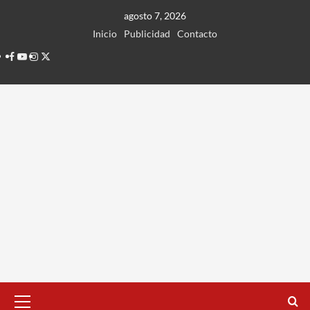
Ir
agosto 7, 2026
al
Inicio
Publicidad
Contacto
contenido
Facebook
Youtube
Instagram
Twitter
Menú
principal