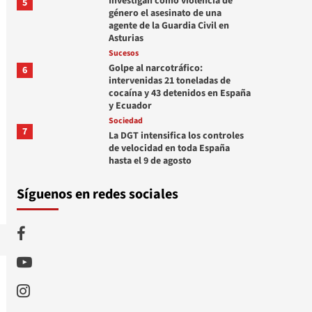
Investigan como violencia de
5
género el asesinato de una
agente de la Guardia Civil en
Asturias
Sucesos
Golpe al narcotráfico:
6
intervenidas 21 toneladas de
cocaína y 43 detenidos en España
y Ecuador
Sociedad
7
La DGT intensifica los controles
de velocidad en toda España
hasta el 9 de agosto
Síguenos en redes sociales
Facebook
Youtube
Instagram