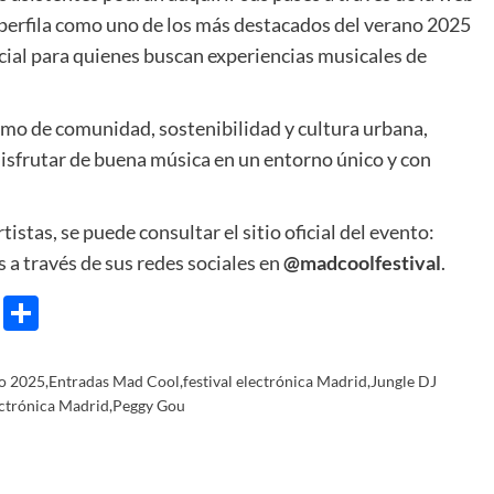
e perfila como uno de los más destacados del verano 2025
ial para quienes buscan experiencias musicales de
mo de comunidad, sostenibilidad y cultura urbana,
isfrutar de buena música en un entorno único y con
tistas, se puede consultar el sitio oficial del evento:
 a través de sus redes sociales en
@madcoolfestival
.
e
ram
gg
X
Share
no 2025
,
Entradas Mad Cool
,
festival electrónica Madrid
,
Jungle DJ
ctrónica Madrid
,
Peggy Gou