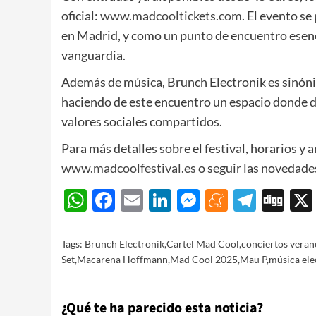
oficial:
www.madcooltickets.com
. El evento s
en Madrid, y como un punto de encuentro esenc
vanguardia.
Además de música, Brunch Electronik es sinóni
haciendo de este encuentro un espacio donde d
valores sociales compartidos.
Para más detalles sobre el festival, horarios y ar
www.madcoolfestival.es
o seguir las novedades
WhatsApp
Facebook
Email
LinkedIn
Messenger
Meneam
Teleg
Di
Tags:
Brunch Electronik
,
Cartel Mad Cool
,
conciertos vera
Set
,
Macarena Hoffmann
,
Mad Cool 2025
,
Mau P
,
música ele
¿Qué te ha parecido esta noticia?