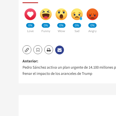
0%
0%
0%
0%
0%
Love
Funny
Wow
Sad
Angry
Navegación
Anterior:
Pedro Sánchez activa un plan urgente de 14.100 millones 
de
frenar el impacto de los aranceles de Trump
entradas