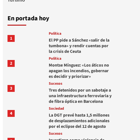
En portada hoy
Política
1
El PP pide a Sánchez «salir de la
tumbona» y rendir cuentas por
la crisis de Ceuta
Política
2
Montse Mínguez: «Los áticos no
apagan los incendios, gobernar
es decidir y priorizar»
Sucesos
3
Tres detenidos por un sabotaje a
una infraestructura ferroviaria y
de fibra óptica en Barcelona
Sociedad
4
La DGT prevé hasta 1,5 millones
de desplazamientos adicionales
por el eclipse del 12 de agosto
Sucesos