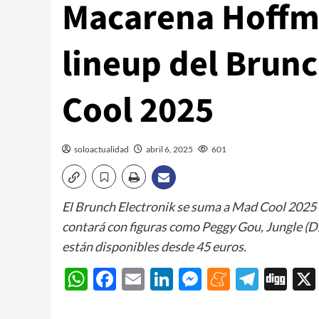
Macarena Hoffma
lineup del Brun
Cool 2025
soloactualidad
abril 6, 2025
601
El Brunch Electronik se suma a Mad Cool 2025 
contará con figuras como Peggy Gou, Jungle (D
están disponibles desde 45 euros.
WhatsApp
Facebook
Email
LinkedIn
Messenger
Meneam
Teleg
Di