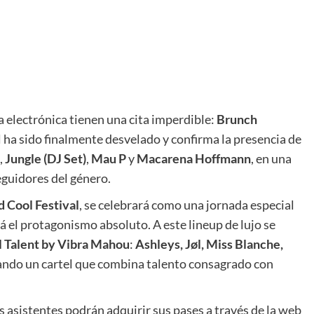
a electrónica tienen una cita imperdible:
Brunch
el ha sido finalmente desvelado y confirma la presencia de
,
Jungle (DJ Set)
,
Mau P
y
Macarena Hoffmann
, en una
eguidores del género.
 Cool Festival
, se celebrará como una jornada especial
rá el protagonismo absoluto. A este lineup de lujo se
 Talent by Vibra Mahou
:
Ashleys, Jøl, Miss Blanche,
dando un cartel que combina talento consagrado con
os asistentes podrán adquirir sus pases a través de la web