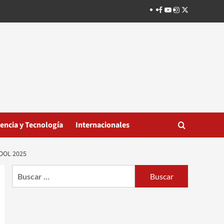
Facebook
Youtube
Instagram
Twitter
iencia y Tecnología
Internacionales
OOL 2025
Buscar: