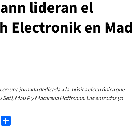
nn lideran el
ch Electronik en Mad
con una jornada dedicada a la música electrónica que
J Set), Mau P y Macarena Hoffmann. Las entradas ya
e
ram
gg
X
Share