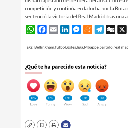
disparo ajustado desde fuera del área. Con este
competición y continúa en la lucha por la Bota
sentenció la victoria del Real Madrid tras una 
WhatsApp
Facebook
Email
LinkedIn
Messenger
Meneam
Teleg
Di
Tags:
Bellingham
,
futbol
,
goles
,
liga
,
Mbappé
,
partido
,
real ma
¿Qué te ha parecido esta noticia?
0%
0%
0%
0%
0%
Love
Funny
Wow
Sad
Angry