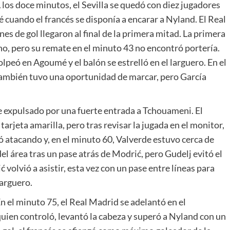
los doce minutos, el Sevilla se quedó con diez jugadores
 cuando el francés se disponía a encarar a Nyland. El Real
s de gol llegaron al final de la primera mitad. La primera
o, pero su remate en el minuto 43 no encontró portería.
peó en Agoumé y el balón se estrelló en el larguero. En el
 también tuvo una oportunidad de marcar, pero García
 expulsado por una fuerte entrada a Tchouameni. El
arjeta amarilla, pero tras revisar la jugada en el monitor,
ó atacando y, en el minuto 60, Valverde estuvo cerca de
l área tras un pase atrás de Modrić, pero Gudelj evitó el
 volvió a asistir, esta vez con un pase entre líneas para
larguero.
 En el minuto 75, el Real Madrid se adelantó en el
uien controló, levantó la cabeza y superó a Nyland con un