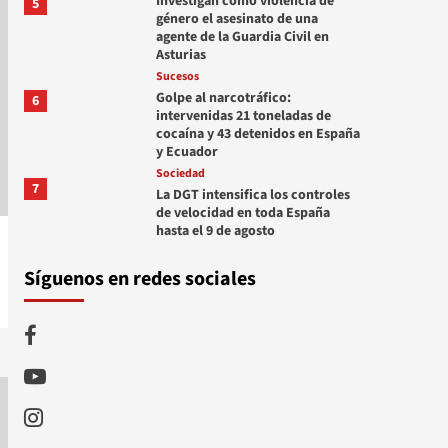
Investigan como violencia de
5
género el asesinato de una
agente de la Guardia Civil en
Asturias
Sucesos
Golpe al narcotráfico:
6
intervenidas 21 toneladas de
cocaína y 43 detenidos en España
y Ecuador
Sociedad
7
La DGT intensifica los controles
de velocidad en toda España
hasta el 9 de agosto
Síguenos en redes sociales
Facebook
Youtube
Instagram