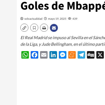
Goles de Mbappé
soloactualidad
mayo 19, 2025
439
El Real Madrid se impuso al Sevilla en el Sán
de la Liga, y Jude Bellingham, en el último par
WhatsApp
Facebook
Email
LinkedIn
Messenger
Meneam
Teleg
Di