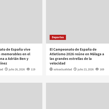
Deportes
ato de España vive
El Campeonato de España de
s memorables en el
Atletismo 2026 reúne en Málaga a
ona a Adrián Ben y
las grandes estrellas de la
tínez
velocidad
dad
julio 26, 2026
119
soloactualidad
julio 23, 2026
169