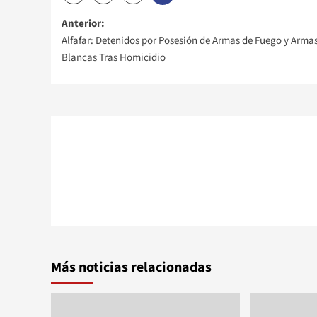
Navegación
Anterior:
Alfafar: Detenidos por Posesión de Armas de Fuego y Arma
de
Blancas Tras Homicidio
entradas
Más noticias relacionadas