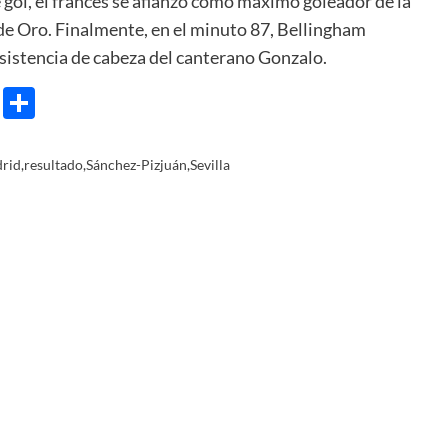
 gol, el francés se afianzó como máximo goleador de la
 de Oro. Finalmente, en el minuto 87, Bellingham
asistencia de cabeza del canterano Gonzalo.
e
ram
gg
X
Share
drid
,
resultado
,
Sánchez-Pizjuán
,
Sevilla