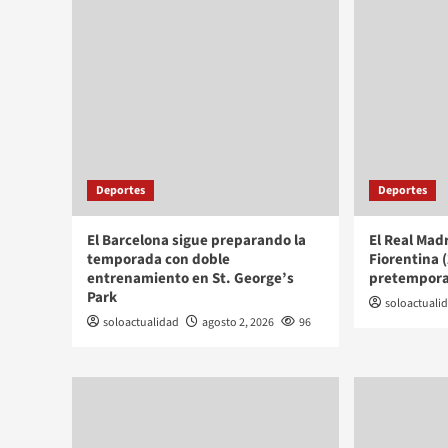
Deportes
Deportes
El Barcelona sigue preparando la
El Real Mad
temporada con doble
Fiorentina 
entrenamiento en St. George’s
pretempor
Park
soloactuali
soloactualidad
agosto 2, 2026
96