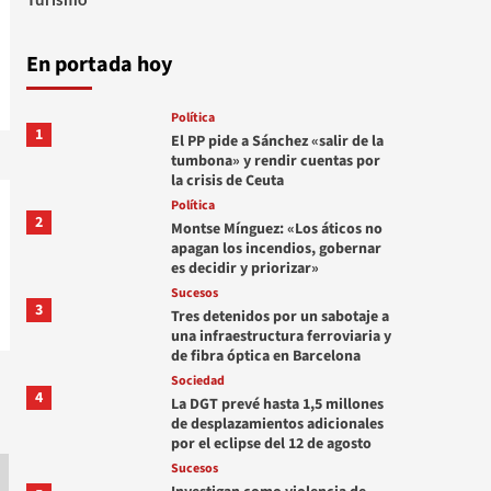
En portada hoy
Política
1
El PP pide a Sánchez «salir de la
tumbona» y rendir cuentas por
la crisis de Ceuta
Política
2
Montse Mínguez: «Los áticos no
apagan los incendios, gobernar
es decidir y priorizar»
Sucesos
3
Tres detenidos por un sabotaje a
una infraestructura ferroviaria y
de fibra óptica en Barcelona
Sociedad
4
La DGT prevé hasta 1,5 millones
de desplazamientos adicionales
por el eclipse del 12 de agosto
Sucesos