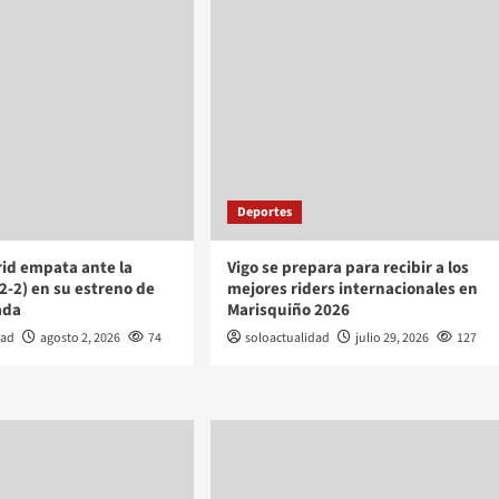
Deportes
rid empata ante la
Vigo se prepara para recibir a los
(2-2) en su estreno de
mejores riders internacionales en
ada
Marisquiño 2026
dad
agosto 2, 2026
74
soloactualidad
julio 29, 2026
127