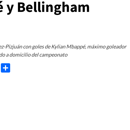
 y Bellingham
chez-Pizjuán con goles de Kylian Mbappé, máximo goleador
tido a domicilio del campeonato
e
ram
gg
X
Share