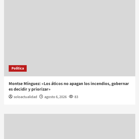
Política
Montse Mínguez: «Los áticos no apagan los incendios, gobernar
es decidir y priorizar»
soloactualidad
agosto 6, 2026
83