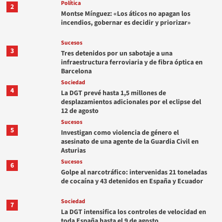
Política
2
Montse Mínguez: «Los áticos no apagan los
incendios, gobernar es decidir y priorizar»
Sucesos
3
Tres detenidos por un sabotaje a una
infraestructura ferroviaria y de fibra óptica en
Barcelona
Sociedad
4
La DGT prevé hasta 1,5 millones de
desplazamientos adicionales por el eclipse del
12 de agosto
Sucesos
5
Investigan como violencia de género el
asesinato de una agente de la Guardia Civil en
Asturias
Sucesos
6
Golpe al narcotráfico: intervenidas 21 toneladas
de cocaína y 43 detenidos en España y Ecuador
Sociedad
7
La DGT intensifica los controles de velocidad en
toda España hasta el 9 de agosto