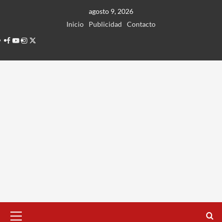
Ir
agosto 9, 2026
al
Inicio
Publicidad
Contacto
contenido
Facebook
Youtube
Instagram
Twitter
Menú
principal