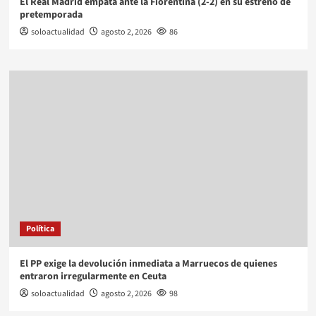
El Real Madrid empata ante la Fiorentina (2-2) en su estreno de
pretemporada
soloactualidad
agosto 2, 2026
86
Política
El PP exige la devolución inmediata a Marruecos de quienes
entraron irregularmente en Ceuta
soloactualidad
agosto 2, 2026
98