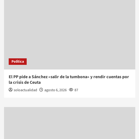
Política
El PP pide a Sánchez «salir de la tumbona» y rendir cuentas por
la crisis de Ceuta
soloactualidad
agosto 6, 2026
87