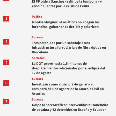
El PP pide a Sánchez «salir de la tumbona» y
rendir cuentas por la crisis de Ceuta
Política
3
Montse Mínguez: «Los áticos no apagan los
incendios, gobernar es decidir y priorizar»
Sucesos
4
Tres detenidos por un sabotaje a una
infraestructura ferroviaria y de fibra óptica en
Barcelona
Sociedad
5
La DGT prevé hasta 1,5 millones de
desplazamientos adicionales por el eclipse del
12 de agosto
Sucesos
6
Investigan como violencia de género el
asesinato de una agente de la Guardia Civil en
Asturias
Sucesos
7
Golpe al narcotráfico: intervenidas 21 toneladas
de cocaína y 43 detenidos en España y Ecuador