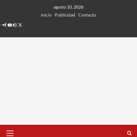
Ir
agosto 10, 2026
al
Inicio
Publicidad
Contacto
contenido
Facebook
Youtube
Instagram
Twitter
Menú
principal