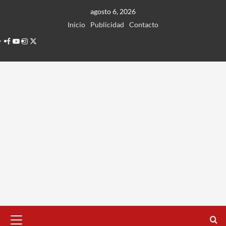
Ir
agosto 6, 2026
al
Inicio
Publicidad
Contacto
contenido
Facebook
Youtube
Instagram
Twitter
Menú
principal