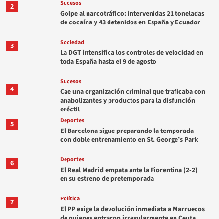
Sucesos
2
Golpe al narcotráfico: intervenidas 21 toneladas
de cocaína y 43 detenidos en España y Ecuador
Sociedad
3
La DGT intensifica los controles de velocidad en
toda España hasta el 9 de agosto
Sucesos
4
Cae una organización criminal que traficaba con
anabolizantes y productos para la disfunción
eréctil
Deportes
5
El Barcelona sigue preparando la temporada
con doble entrenamiento en St. George’s Park
Deportes
6
El Real Madrid empata ante la Fiorentina (2-2)
en su estreno de pretemporada
Política
7
El PP exige la devolución inmediata a Marruecos
de quienes entraron irregularmente en Ceuta