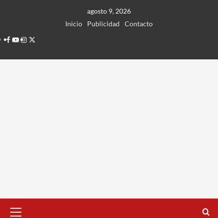
Ir
agosto 9, 2026
al
Inicio
Publicidad
Contacto
contenido
Facebook
Youtube
Instagram
Twitter
Menú
principal