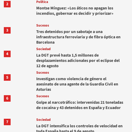
Política
2
Montse Mínguez: «Los áticos no apagan los
incendios, gobernar es decidir y priorizar»
Sucesos
3
Tres detenidos por un sabotaje a una
infraestructura ferroviaria y de fibra óptica en
Barcelona
Sociedad
4
La DGT prevé hasta 1,5 millones de
desplazamientos adicionales por el eclipse del
12 de agosto
Sucesos
5
Investigan como violencia de género el
asesinato de una agente de la Guardia Civil en
Asturias
Sucesos
6
Golpe al narcotráfico: intervenidas 21 toneladas
de cocaína y 43 detenidos en España y Ecuador
Sociedad
7
La DGT intensifica los controles de velocidad en
toda España hasta el 9 de agosto