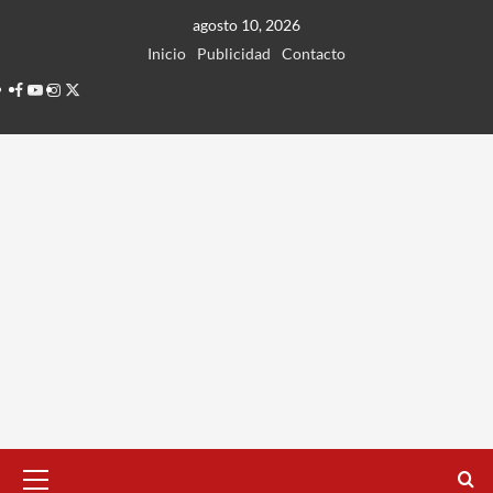
Ir
agosto 10, 2026
al
Inicio
Publicidad
Contacto
contenido
Facebook
Youtube
Instagram
Twitter
Menú
principal