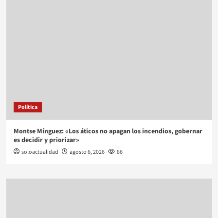
Política
Montse Mínguez: «Los áticos no apagan los incendios, gobernar
es decidir y priorizar»
soloactualidad
agosto 6, 2026
86