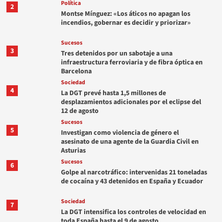
Política
2
Montse Mínguez: «Los áticos no apagan los
incendios, gobernar es decidir y priorizar»
Sucesos
3
Tres detenidos por un sabotaje a una
infraestructura ferroviaria y de fibra óptica en
Barcelona
Sociedad
4
La DGT prevé hasta 1,5 millones de
desplazamientos adicionales por el eclipse del
12 de agosto
Sucesos
5
Investigan como violencia de género el
asesinato de una agente de la Guardia Civil en
Asturias
Sucesos
6
Golpe al narcotráfico: intervenidas 21 toneladas
de cocaína y 43 detenidos en España y Ecuador
Sociedad
7
La DGT intensifica los controles de velocidad en
toda España hasta el 9 de agosto