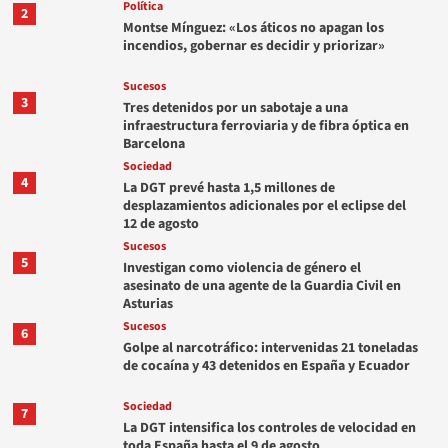
Política
2
Montse Mínguez: «Los áticos no apagan los
incendios, gobernar es decidir y priorizar»
Sucesos
3
Tres detenidos por un sabotaje a una
infraestructura ferroviaria y de fibra óptica en
Barcelona
Sociedad
4
La DGT prevé hasta 1,5 millones de
desplazamientos adicionales por el eclipse del
12 de agosto
Sucesos
5
Investigan como violencia de género el
asesinato de una agente de la Guardia Civil en
Asturias
Sucesos
6
Golpe al narcotráfico: intervenidas 21 toneladas
de cocaína y 43 detenidos en España y Ecuador
Sociedad
7
La DGT intensifica los controles de velocidad en
toda España hasta el 9 de agosto