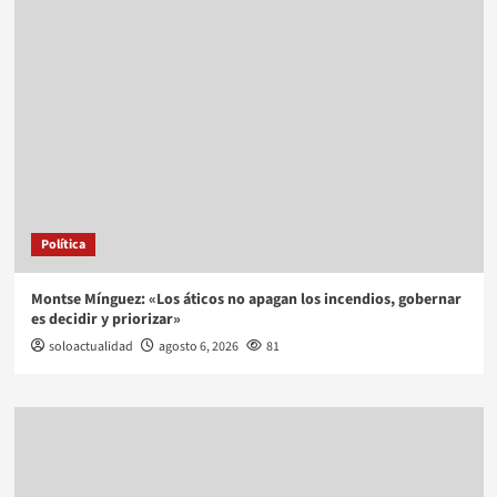
Política
Montse Mínguez: «Los áticos no apagan los incendios, gobernar
es decidir y priorizar»
soloactualidad
agosto 6, 2026
81