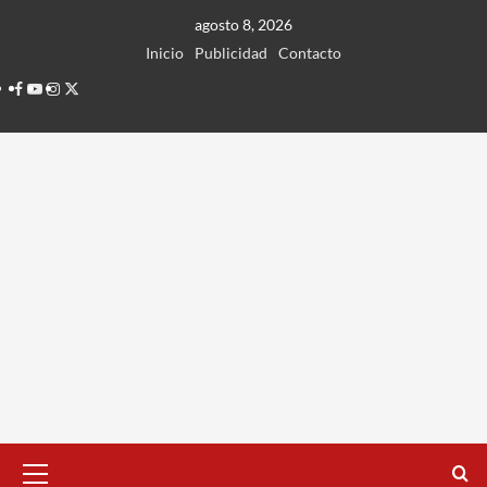
Ir
agosto 8, 2026
al
Inicio
Publicidad
Contacto
contenido
Facebook
Youtube
Instagram
Twitter
Menú
principal