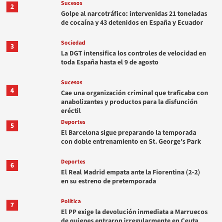
Sucesos
2
Golpe al narcotráfico: intervenidas 21 toneladas
de cocaína y 43 detenidos en España y Ecuador
Sociedad
3
La DGT intensifica los controles de velocidad en
toda España hasta el 9 de agosto
Sucesos
4
Cae una organización criminal que traficaba con
anabolizantes y productos para la disfunción
eréctil
Deportes
5
El Barcelona sigue preparando la temporada
con doble entrenamiento en St. George’s Park
Deportes
6
El Real Madrid empata ante la Fiorentina (2-2)
en su estreno de pretemporada
Política
7
El PP exige la devolución inmediata a Marruecos
de quienes entraron irregularmente en Ceuta