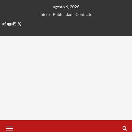
Ir
agosto 6, 2026
al
Inicio
Publicidad
Contacto
contenido
Facebook
Youtube
Instagram
Twitter
Menú
principal