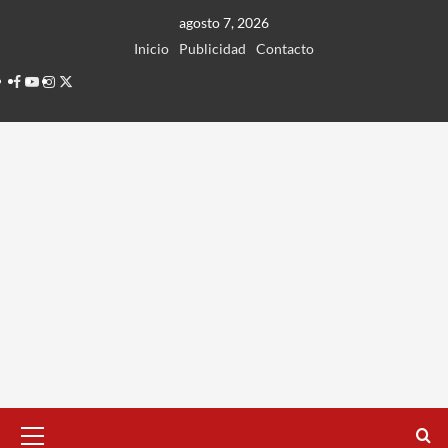
Ir
agosto 7, 2026
al
Inicio
Publicidad
Contacto
contenido
Facebook
Youtube
Instagram
Twitter
Menú
principal