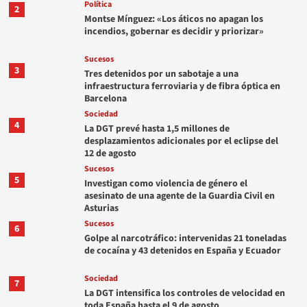
Política
2
Montse Mínguez: «Los áticos no apagan los
incendios, gobernar es decidir y priorizar»
Sucesos
3
Tres detenidos por un sabotaje a una
infraestructura ferroviaria y de fibra óptica en
Barcelona
Sociedad
4
La DGT prevé hasta 1,5 millones de
desplazamientos adicionales por el eclipse del
12 de agosto
Sucesos
5
Investigan como violencia de género el
asesinato de una agente de la Guardia Civil en
Asturias
Sucesos
6
Golpe al narcotráfico: intervenidas 21 toneladas
de cocaína y 43 detenidos en España y Ecuador
Sociedad
7
La DGT intensifica los controles de velocidad en
toda España hasta el 9 de agosto