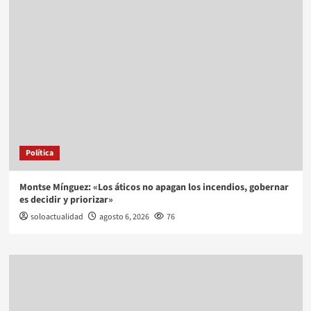
Política
Montse Mínguez: «Los áticos no apagan los incendios, gobernar
es decidir y priorizar»
soloactualidad
agosto 6, 2026
76