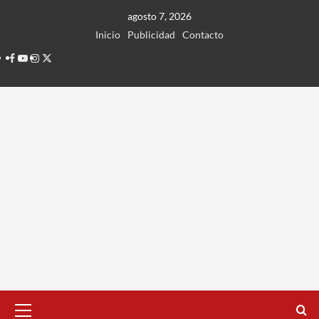
Ir
agosto 7, 2026
al
Inicio
Publicidad
Contacto
contenido
Facebook
Youtube
Instagram
Twitter
Menú
principal