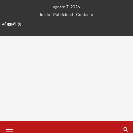
Ir
agosto 7, 2026
al
Inicio
Publicidad
Contacto
contenido
Facebook
Youtube
Instagram
Twitter
Menú
principal