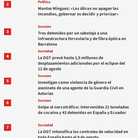
Política
2
Montse Mínguez: «Los áticos no apagan los
incendios, gobernar es decidir y priorizar»
Sucesos
3
Tres detenidos por un sabotaje a una
infraestructura ferroviaria y de fibra óptica en
Barcelona
Sociedad
4
La DGT prevé hasta 1,5 millones de
desplazamientos adicionales por el eclipse del
12 de agosto
Sucesos
5
Investigan como violencia de género el
asesinato de una agente de la Guardia Civil en
Asturias
Sucesos
6
Golpe al narcotráfico: intervenidas 21 toneladas
de cocaína y 43 detenidos en España y Ecuador
Sociedad
7
La DGT intensifica los controles de velocidad en
toda España hasta el 9 de agosto