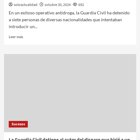
soloactualidad
octubre 30, 2024
692
En un exitoso operativo antidroga, la Guardia Civil ha detenido
a siete personas de diversas nacionalidades que intentaban
introducir un...
Leer más
Sucesos
La Guardia Civil detiene al autor del disparo que hirió a un