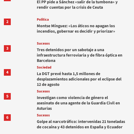
El PP pide a Sánchez «salir de la tumbona» y
rendir cuentas por la crisis de Ceuta
Política
2
Montse Mínguez: «Los áticos no apagan los
incendios, gobernar es decidir y priorizar»
Sucesos
3
Tres detenidos por un sabotaje a una
infraestructura ferroviaria y de fibra óptica en
Barcelona
Sociedad
4
La DGT prevé hasta 1,5 millones de
desplazamientos adicionales por el eclipse del
12 de agosto
Sucesos
5
Investigan como violencia de género el
asesinato de una agente de la Guardia Civil en
Asturias
Sucesos
6
Golpe al narcotráfico: intervenidas 21 toneladas
de cocaína y 43 detenidos en España y Ecuador