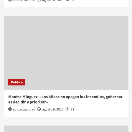
soloactualidad
agosto 6, 2026
67
Política
Montse Mínguez: «Los áticos no apagan los incendios, gobernar
es decidir y priorizar»
soloactualidad
agosto 6, 2026
71