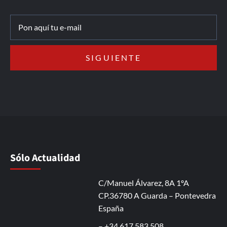
Sólo Actualidad
C/Manuel Álvarez, 8A 1ºA
CP.36780 A Guarda – Pontevedra
España
– +34 617 583 508