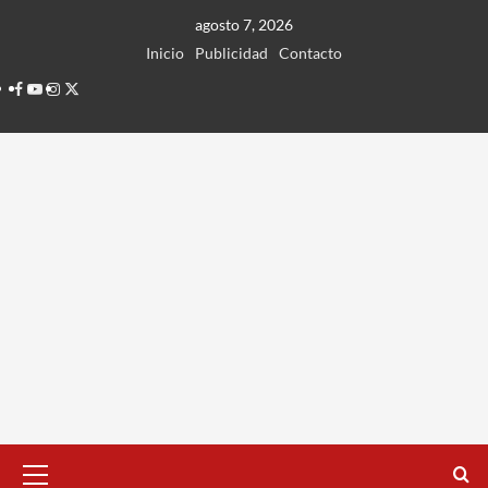
Ir
agosto 7, 2026
al
Inicio
Publicidad
Contacto
contenido
Facebook
Youtube
Instagram
Twitter
Menú
principal