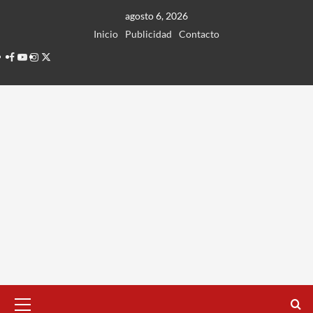
Ir
agosto 6, 2026
al
Inicio
Publicidad
Contacto
contenido
Facebook
Youtube
Instagram
Twitter
Menú
principal