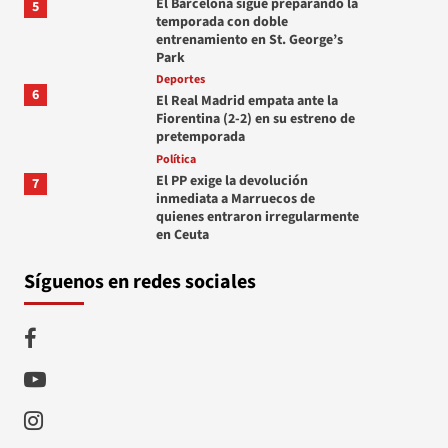
El Barcelona sigue preparando la
5
temporada con doble
entrenamiento en St. George’s
Park
Deportes
6
El Real Madrid empata ante la
Fiorentina (2-2) en su estreno de
pretemporada
Política
El PP exige la devolución
7
inmediata a Marruecos de
quienes entraron irregularmente
en Ceuta
Síguenos en redes sociales
Facebook
Youtube
Instagram