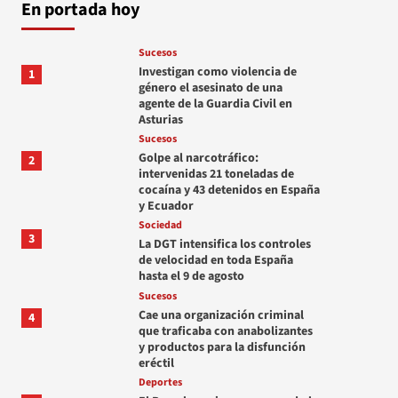
En portada hoy
Sucesos
Investigan como violencia de
1
género el asesinato de una
agente de la Guardia Civil en
Asturias
Sucesos
Golpe al narcotráfico:
2
intervenidas 21 toneladas de
cocaína y 43 detenidos en España
y Ecuador
Sociedad
3
La DGT intensifica los controles
de velocidad en toda España
hasta el 9 de agosto
Sucesos
Cae una organización criminal
4
que traficaba con anabolizantes
y productos para la disfunción
eréctil
Deportes