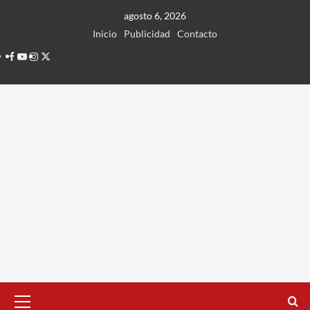
Ir
agosto 6, 2026
al
Inicio
Publicidad
Contacto
contenido
Facebook
Youtube
Instagram
Twitter
Menú
principal