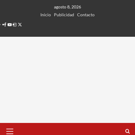
Ir
agosto 8, 2026
al
Inicio
Publicidad
Contacto
contenido
Facebook
Youtube
Instagram
Twitter
Menú
principal