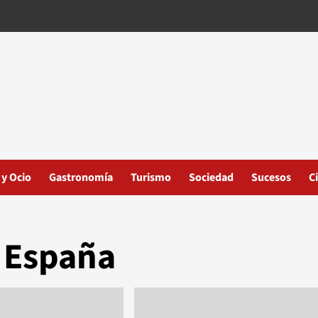
 y Ocio
Gastronomía
Turismo
Sociedad
Sucesos
C
s España