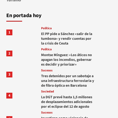
En portada hoy
Política
1
El PP pide a Sánchez «salir de la
tumbona» y rendir cuentas por
la crisis de Ceuta
Política
2
Montse Mínguez: «Los áticos no
apagan los incendios, gobernar
es decidir y priorizar»
Sucesos
3
Tres detenidos por un sabotaje a
una infraestructura ferroviaria y
de fibra óptica en Barcelona
Sociedad
4
La DGT prevé hasta 1,5 millones
de desplazamientos adicionales
por el eclipse del 12 de agosto
Sucesos