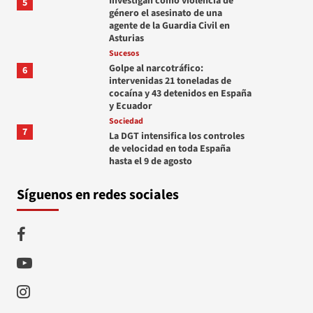
Investigan como violencia de
5
género el asesinato de una
agente de la Guardia Civil en
Asturias
Sucesos
Golpe al narcotráfico:
6
intervenidas 21 toneladas de
cocaína y 43 detenidos en España
y Ecuador
Sociedad
7
La DGT intensifica los controles
de velocidad en toda España
hasta el 9 de agosto
Síguenos en redes sociales
Facebook
Youtube
Instagram