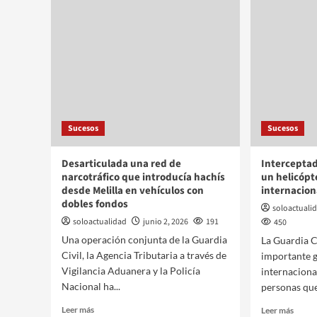
Sucesos
Sucesos
Desarticulada una red de
Interceptad
narcotráfico que introducía hachís
un helicópt
desde Melilla en vehículos con
internacion
dobles fondos
soloactuali
soloactualidad
junio 2, 2026
191
450
Una operación conjunta de la Guardia
La Guardia C
Civil, la Agencia Tributaria a través de
importante g
Vigilancia Aduanera y la Policía
internaciona
Nacional ha...
personas que
Leer más
Leer más