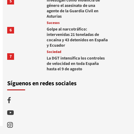
Investigan como violencia de
5
género el asesinato de una
agente de la Guardia Civil en
Asturias
Sucesos
Golpe al narcotráfico:
6
intervenidas 21 toneladas de
cocaína y 43 detenidos en España
y Ecuador
Sociedad
7
La DGT intensifica los controles
de velocidad en toda España
hasta el 9 de agosto
Síguenos en redes sociales
Facebook
Youtube
Instagram