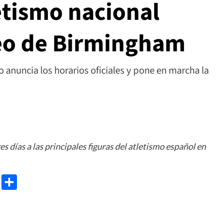
letismo nacional
eo de Birmingham
 anuncia los horarios oficiales y pone en marcha la
s días a las principales figuras del atletismo español en
e
ram
gg
X
Share