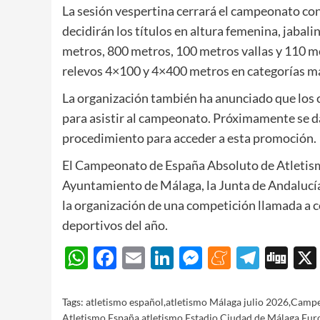
La sesión vespertina cerrará el campeonato con
decidirán los títulos en altura femenina, jabal
metros, 800 metros, 100 metros vallas y 110 met
relevos 4×100 y 4×400 metros en categorías m
La organización también ha anunciado que los 
para asistir al campeonato. Próximamente se dar
procedimiento para acceder a esta promoción.
El Campeonato de España Absoluto de Atletismo
Ayuntamiento de Málaga
, la
Junta de Andalucí
la organización de una competición llamada a 
deportivos del año.
WhatsApp
Facebook
Email
LinkedIn
Messenger
Meneam
Teleg
Di
Tags:
atletismo español
,
atletismo Málaga julio 2026
,
Campe
Atletismo
,
España atletismo
,
Estadio Ciudad de Málaga
,
Eur