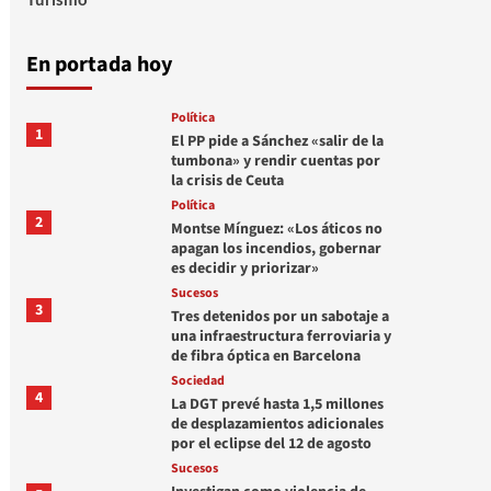
En portada hoy
Política
1
El PP pide a Sánchez «salir de la
tumbona» y rendir cuentas por
la crisis de Ceuta
Política
2
Montse Mínguez: «Los áticos no
apagan los incendios, gobernar
es decidir y priorizar»
Sucesos
3
Tres detenidos por un sabotaje a
una infraestructura ferroviaria y
de fibra óptica en Barcelona
Sociedad
4
La DGT prevé hasta 1,5 millones
de desplazamientos adicionales
por el eclipse del 12 de agosto
Sucesos