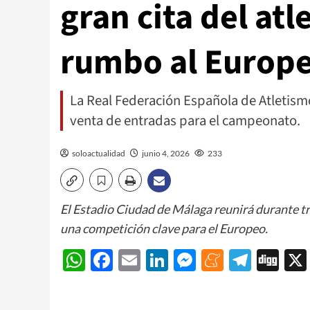
gran cita del at
rumbo al Europ
La Real Federación Española de Atletismo
venta de entradas para el campeonato.
soloactualidad
junio 4, 2026
233
El Estadio Ciudad de Málaga reunirá durante tre
una competición clave para el Europeo.
WhatsApp
Facebook
Email
LinkedIn
Messenger
Meneam
Teleg
Di