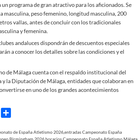
 un programa de gran atractivo para los aficionados. Se
ina masculina, peso femenino, longitud masculina, 200
ros vallas, antes de concluir con los tradicionales
asculina y femenina.
clubes andaluces dispondrán de descuentos especiales
án a conocer los detalles sobre las condiciones y el
 de Málaga cuenta con el respaldo institucional del
a
y la
Diputación de Málaga
, entidades que colaboran en
convertirse en uno de los grandes acontecimientos
e
ram
gg
X
Share
onato de España Atletismo 2026
,
entradas Campeonato España
opeo Birmingham 2026
,
horarios Campeonato España Atletismo
,
Málaga