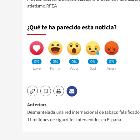
atletismo
,
RFEA
¿Qué te ha parecido esta noticia?
0%
0%
0%
0%
0%
Love
Funny
Wow
Sad
Angry
Navegación
Anterior:
Desmantelada una red internacional de tabaco falsificado
de
11 millones de cigarrillos intervenidos en España
entradas