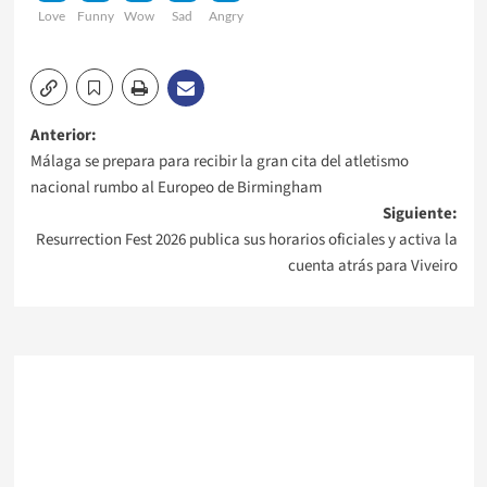
Love
Funny
Wow
Sad
Angry
Navegación
Anterior:
Málaga se prepara para recibir la gran cita del atletismo
de
nacional rumbo al Europeo de Birmingham
Siguiente:
entradas
Resurrection Fest 2026 publica sus horarios oficiales y activa la
cuenta atrás para Viveiro