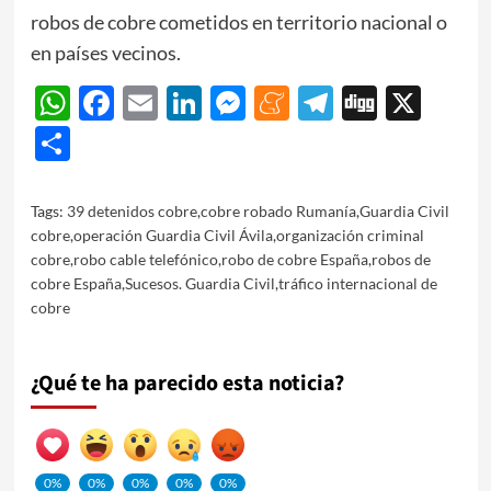
robos de cobre cometidos en territorio nacional o
en países vecinos.
WhatsApp
Facebook
Email
LinkedIn
Messenger
Meneame
Telegram
Digg
X
Share
Tags:
39 detenidos cobre
,
cobre robado Rumanía
,
Guardia Civil
cobre
,
operación Guardia Civil Ávila
,
organización criminal
cobre
,
robo cable telefónico
,
robo de cobre España
,
robos de
cobre España
,
Sucesos. Guardia Civil
,
tráfico internacional de
cobre
¿Qué te ha parecido esta noticia?
0%
0%
0%
0%
0%