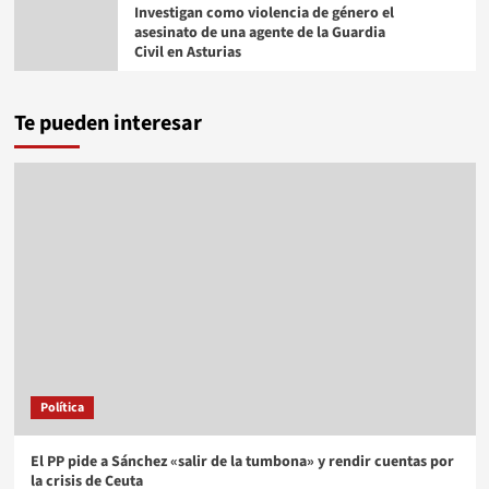
Investigan como violencia de género el
asesinato de una agente de la Guardia
Civil en Asturias
Te pueden interesar
Política
El PP pide a Sánchez «salir de la tumbona» y rendir cuentas por
la crisis de Ceuta