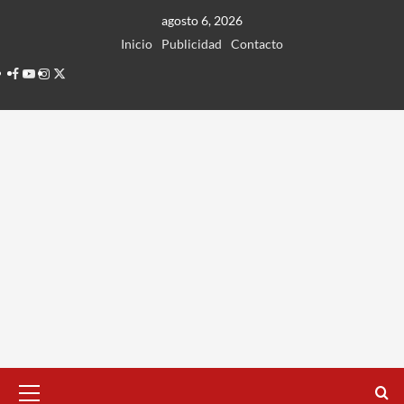
Ir
agosto 6, 2026
al
Inicio
Publicidad
Contacto
contenido
Facebook
Youtube
Instagram
Twitter
Menú
principal