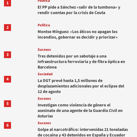
Política
1
El PP pide a Sánchez «salir de la tumbona» y
rendir cuentas por la crisis de Ceuta
Política
2
Montse Mínguez: «Los áticos no apagan los
incendios, gobernar es decidir y priorizar»
Sucesos
3
Tres detenidos por un sabotaje a una
infraestructura ferroviaria y de fibra óptica en
Barcelona
Sociedad
4
La DGT prevé hasta 1,5 millones de
desplazamientos adicionales por el eclipse del
12 de agosto
Sucesos
5
Investigan como violencia de género el
asesinato de una agente de la Guardia Civil en
Asturias
Sucesos
6
Golpe al narcotráfico: intervenidas 21 toneladas
de cocaína y 43 detenidos en España y Ecuador