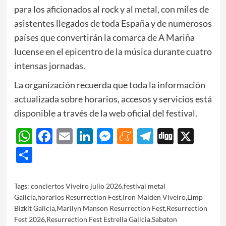
para los aficionados al rock y al metal, con miles de
asistentes llegados de toda España y de numerosos
países que convertirán la comarca de A Mariña
lucense en el epicentro de la música durante cuatro
intensas jornadas.
La organización recuerda que toda la información
actualizada sobre horarios, accesos y servicios está
disponible a través de la web oficial del festival.
WhatsApp
Facebook
Email
LinkedIn
Messenger
Meneame
Telegram
Digg
X
Share
Tags:
conciertos Viveiro julio 2026
,
festival metal
Galicia
,
horarios Resurrection Fest
,
Iron Maiden Viveiro
,
Limp
Bizkit Galicia
,
Marilyn Manson Resurrection Fest
,
Resurrection
Fest 2026
,
Resurrection Fest Estrella Galicia
,
Sabaton