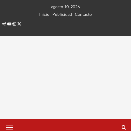
Ir
agosto 10, 2026
al
Inicio
Publicidad
Contacto
contenido
Facebook
Youtube
Instagram
Twitter
Menú
principal