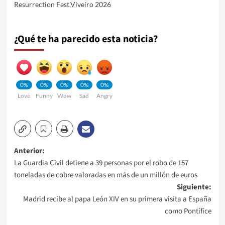
Resurrection Fest
,
Viveiro 2026
¿Qué te ha parecido esta noticia?
0%
0%
0%
0%
0%
Love
Funny
Wow
Sad
Angry
Navegación
Anterior:
La Guardia Civil detiene a 39 personas por el robo de 157
de
toneladas de cobre valoradas en más de un millón de euros
Siguiente:
entradas
Madrid recibe al papa León XIV en su primera visita a España
como Pontífice