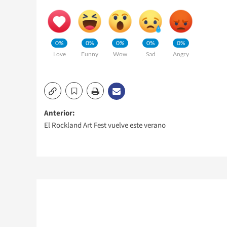
0%
0%
0%
0%
0%
Love
Funny
Wow
Sad
Angry
Navegación
Anterior:
El Rockland Art Fest vuelve este verano
de
entradas