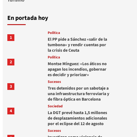
En portada hoy
Política
1
El PP pide a Sánchez «salir de la
tumbona» y rendir cuentas por
la crisis de Ceuta
Política
2
Montse Mínguez: «Los áticos no
apagan los incendios, gobernar
es decidir y priorizar»
Sucesos
3
Tres detenidos por un sabotaje a
una infraestructura ferroviaria y
de fibra óptica en Barcelona
Sociedad
4
La DGT prevé hasta 1,5 millones
de desplazamientos adicionales
por el eclipse del 12 de agosto
Sucesos