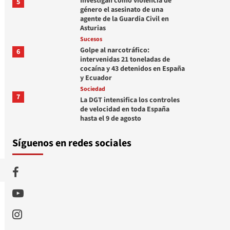
Investigan como violencia de
5
género el asesinato de una
agente de la Guardia Civil en
Asturias
Sucesos
Golpe al narcotráfico:
6
intervenidas 21 toneladas de
cocaína y 43 detenidos en España
y Ecuador
Sociedad
7
La DGT intensifica los controles
de velocidad en toda España
hasta el 9 de agosto
Síguenos en redes sociales
Facebook
Youtube
Instagram