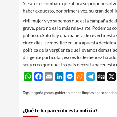
Y ese es el combate que ahora se propone volve
haber expuesto, por primera vez, su gran debilida
«Mi mujer y yo sabemos que esta campaña de de
grave, pero no es lo más relevante. Podemos co
público. «Solo hay una manera de revertir esta 
cinco días, se movilice en una apuesta decidida
política de la vergüenza que llevamos demasiad
dirigente particular, eso es lo de menos- ha ad
ser y creo que nuestro país necesita hacer esta 
WhatsApp
Facebook
Email
LinkedIn
Messenger
Meneam
Teleg
Di
Tags:
begoña gómez
,
gobierno
,
manos limpias
,
pedro sanche
¿Qué te ha parecido esta noticia?