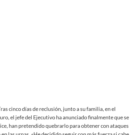
as cinco días de reclusión, junto a su familia, en el
uro, el jefe del Ejecutivo ha anunciado finalmente que se
 dice, han pretendido quebrarlo para obtener con ataques
 en las urnas. «He decidido seguir con más fuerza si cabe