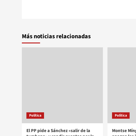
Más noticias relacionadas
Política
Política
El PP pide a Sánchez «salir de la
Montse Míng