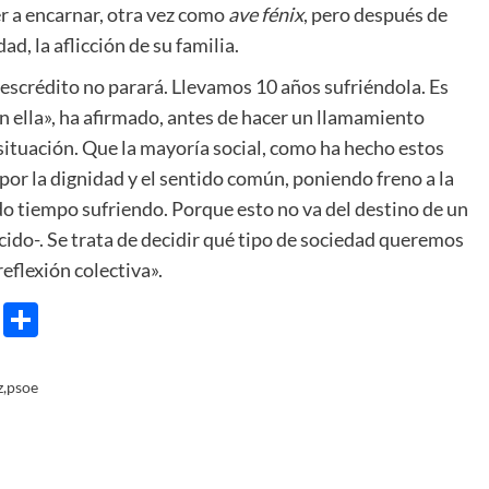
r a encarnar, otra vez como
ave fénix
, pero después de
d, la aflicción de su familia.
scrédito no parará. Llevamos 10 años sufriéndola. Es
n ella», ha afirmado, antes de hacer un llamamiento
situación. Que la mayoría social, como ha hecho estos
 por la dignidad y el sentido común, poniendo freno a la
o tiempo sufriendo. Porque esto no va del destino de un
ucido-. Se trata de decidir qué tipo de sociedad queremos
reflexión colectiva».
e
ram
gg
X
Share
z
,
psoe