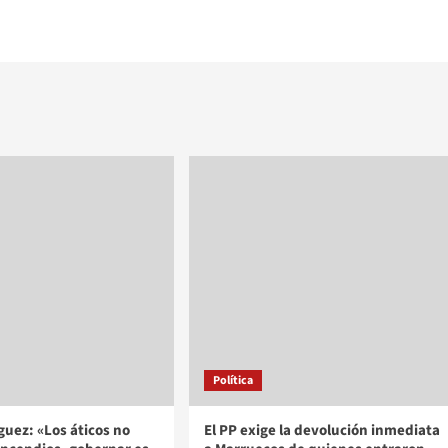
Política
uez: «Los áticos no
El PP exige la devolución inmediata