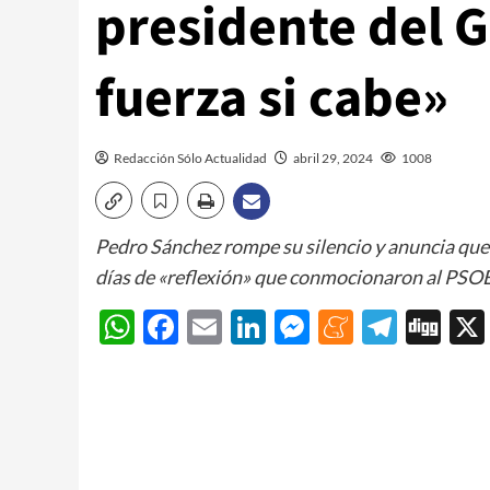
presidente del 
fuerza si cabe»
Redacción Sólo Actualidad
abril 29, 2024
1008
Pedro Sánchez rompe su silencio y anuncia que 
días de «reflexión» que conmocionaron al PSO
WhatsApp
Facebook
Email
LinkedIn
Messenger
Meneam
Teleg
Di