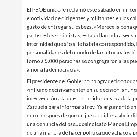
El PSOE unido le reclamó este sábado en un com
emotividad de dirigentes y militantes en las call
gusto de entregar su cabeza. «Merece la pena q
parte de los socialistas, estaba llamada a ser 
interinidad que sí o sí le habría correspondid
personalidades del mundo de la cultura y los lí
torno a 5.000 personas se congregaron a las pue
amor a la democracia».
El presidente del Gobierno ha agradecido toda
«influido decisivamente» en su decisión, anunci
intervención a la que no ha sido convocada la pr
Zarzuela para informar al rey. Ya argumentó en l
duro -después de que un juez decidiera abrir di
una denuncia del pseudosindicato Manos Limpi
de una manera de hacer política que achacó a p