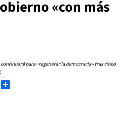
Gobierno «con más
continuará para «regenerar la democracia» tras cinco
E
e
ram
gg
X
Share