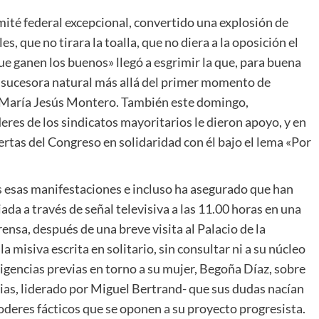
ité federal excepcional, convertido una explosión de
es, que no tirara la toalla, que no diera a la oposición el
ue ganen los buenos» llegó a esgrimir la que, para buena
su sucesora natural más allá del primer momento de
o, María Jesús Montero. También este domingo,
deres de los sindicatos mayoritarios le dieron apoyo, y en
rtas del Congreso en solidaridad con él bajo el lema «Por
s esas manifestaciones e incluso ha asegurado que han
ada a través de señal televisiva a las 11.00 horas en una
ensa, después de una breve visita al Palacio de la
a misiva escrita en solitario, sin consultar ni a su núcleo
ligencias previas en torno a su mujer, Begoña Díaz, sobre
as, liderado por Miguel Bertrand- que sus dudas nacían
oderes fácticos que se oponen a su proyecto progresista.