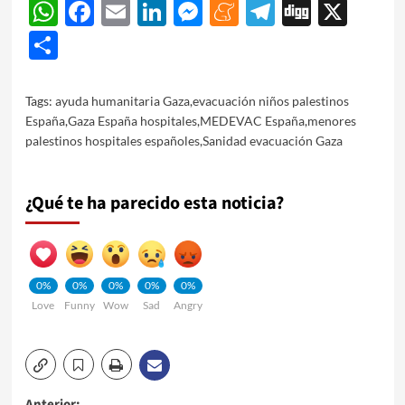
WhatsApp
Facebook
Email
LinkedIn
Messenger
Meneame
Telegram
Digg
X
Share
Tags:
ayuda humanitaria Gaza
,
evacuación niños palestinos
España
,
Gaza España hospitales
,
MEDEVAC España
,
menores
palestinos hospitales españoles
,
Sanidad evacuación Gaza
¿Qué te ha parecido esta noticia?
0%
0%
0%
0%
0%
Love
Funny
Wow
Sad
Angry
Anterior: