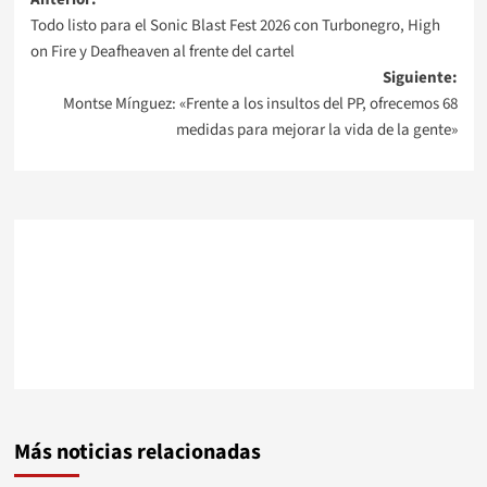
Navegación
Todo listo para el Sonic Blast Fest 2026 con Turbonegro, High
de
on Fire y Deafheaven al frente del cartel
Siguiente:
entradas
Montse Mínguez: «Frente a los insultos del PP, ofrecemos 68
medidas para mejorar la vida de la gente»
Más noticias relacionadas