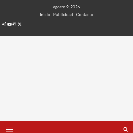
Ir
agosto 9, 2026
al
Inicio
Publicidad
Contacto
contenido
Facebook
Youtube
Instagram
Twitter
Menú
principal