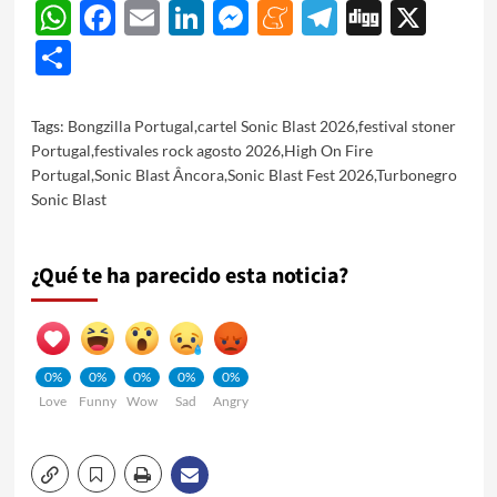
WhatsApp
Facebook
Email
LinkedIn
Messenger
Meneame
Telegram
Digg
X
Share
Tags:
Bongzilla Portugal
,
cartel Sonic Blast 2026
,
festival stoner
Portugal
,
festivales rock agosto 2026
,
High On Fire
Portugal
,
Sonic Blast Âncora
,
Sonic Blast Fest 2026
,
Turbonegro
Sonic Blast
¿Qué te ha parecido esta noticia?
0%
0%
0%
0%
0%
Love
Funny
Wow
Sad
Angry