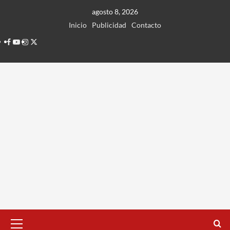
Ir
agosto 8, 2026
al
Inicio
Publicidad
Contacto
contenido
Facebook
Youtube
Instagram
Twitter
Menú
principal