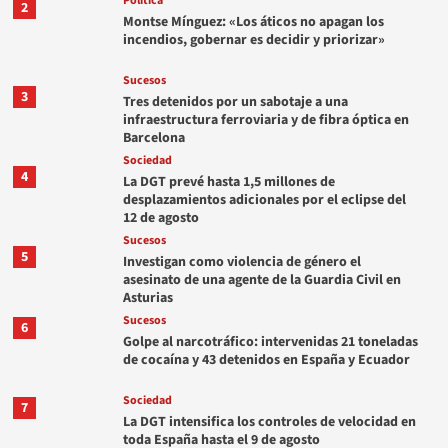
Política
2
Montse Mínguez: «Los áticos no apagan los
incendios, gobernar es decidir y priorizar»
Sucesos
3
Tres detenidos por un sabotaje a una
infraestructura ferroviaria y de fibra óptica en
Barcelona
Sociedad
4
La DGT prevé hasta 1,5 millones de
desplazamientos adicionales por el eclipse del
12 de agosto
Sucesos
5
Investigan como violencia de género el
asesinato de una agente de la Guardia Civil en
Asturias
Sucesos
6
Golpe al narcotráfico: intervenidas 21 toneladas
de cocaína y 43 detenidos en España y Ecuador
Sociedad
7
La DGT intensifica los controles de velocidad en
toda España hasta el 9 de agosto