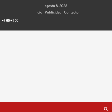
Ir
agosto 8, 2026
al
Inicio
Publicidad
Contacto
contenido
Facebook
Youtube
Instagram
Twitter
Menú
principal