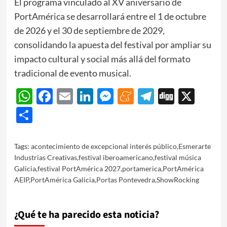
El programa vinculado al XV aniversario de
PortAmérica se desarrollará entre el 1 de octubre
de 2026 y el 30 de septiembre de 2029,
consolidando la apuesta del festival por ampliar su
impacto cultural y social más allá del formato
tradicional de evento musical.
WhatsApp
Facebook
Email
LinkedIn
Messenger
Meneame
Telegram
Digg
X
Share
Tags:
acontecimiento de excepcional interés público
,
Esmerarte
Industrias Creativas
,
festival iberoamericano
,
festival música
Galicia
,
festival PortAmérica 2027
,
portamerica
,
PortAmérica
AEIP
,
PortAmérica Galicia
,
Portas Pontevedra
,
ShowRocking
¿Qué te ha parecido esta noticia?