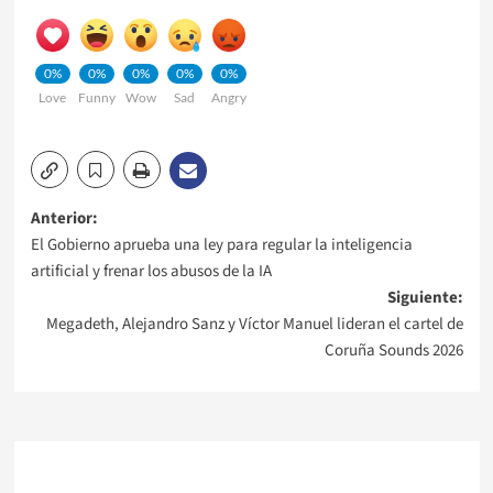
0%
0%
0%
0%
0%
Love
Funny
Wow
Sad
Angry
Navegación
Anterior:
El Gobierno aprueba una ley para regular la inteligencia
de
artificial y frenar los abusos de la IA
Siguiente:
entradas
Megadeth, Alejandro Sanz y Víctor Manuel lideran el cartel de
Coruña Sounds 2026