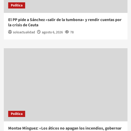
Política
El PP pide a Sánchez «salir de la tumbona» y rendir cuentas por
la crisis de Ceuta
soloactualidad
agosto 6, 2026
78
Política
Montse Mínguez: «Los áticos no apagan los incendios, gobernar