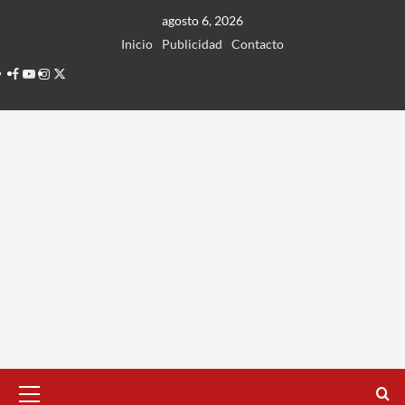
Ir
agosto 6, 2026
al
Inicio
Publicidad
Contacto
contenido
Facebook
Youtube
Instagram
Twitter
Menú
principal