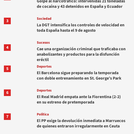
Golpe al narcotráfico: intervenidas 21 toneladas
de cocaína y 43 detenidos en España y Ecuador
Sociedad
3
La DGT intensifica los controles de velocidad en
toda España hasta el 9 de agosto
Sucesos
4
Cae una organización criminal que traficaba con
anabolizantes y productos para la disfunción
eréctil
Deportes
5
El Barcelona sigue preparando la temporada
con doble entrenamiento en St. George’s Park
Deportes
6
El Real Madrid empata ante la Fiorentina (2-2)
en su estreno de pretemporada
Política
7
El PP exige la devolución inmediata a Marruecos
de quienes entraron irregularmente en Ceuta