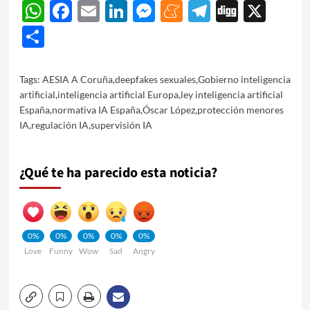
WhatsApp
Facebook
Email
LinkedIn
Messenger
Meneame
Telegram
Digg
X
Share
Tags:
AESIA A Coruña
,
deepfakes sexuales
,
Gobierno inteligencia
artificial
,
inteligencia artificial Europa
,
ley inteligencia artificial
España
,
normativa IA España
,
Óscar López
,
protección menores
IA
,
regulación IA
,
supervisión IA
¿Qué te ha parecido esta noticia?
0%
0%
0%
0%
0%
Love
Funny
Wow
Sad
Angry