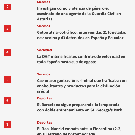
Sucesos
2
Investigan como violencia de género el
asesinato de una agente de la Guardia Civil en
Asturias
Sucesos
3
Golpe al narcotráfico: intervenidas 21 toneladas
de cocaína y 43 detenidos en España y Ecuador
Sociedad
4
La DGT intensifica los controles de velocidad en
toda España hasta el 9 de agosto
Sucesos
5
Cae una organización criminal que traficaba con
anabolizantes y productos para la disfunción
eréctil
Deportes
6
El Barcelona sigue preparando la temporada
con doble entrenamiento en St. George’s Park
Deportes
7
El Real Madrid empata ante la Fiorentina (2-2)
en su estreno de pretemporada