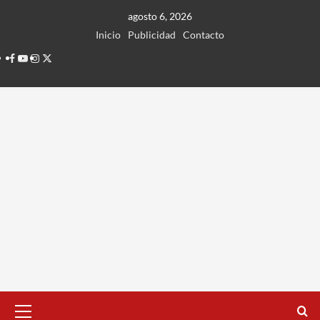
Ir
agosto 6, 2026
al
Inicio
Publicidad
Contacto
contenido
Facebook
Youtube
Instagram
Twitter
Menú
principal