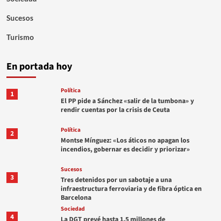
Sucesos
Turismo
En portada hoy
Política
1
El PP pide a Sánchez «salir de la tumbona» y
rendir cuentas por la crisis de Ceuta
Política
2
Montse Mínguez: «Los áticos no apagan los
incendios, gobernar es decidir y priorizar»
Sucesos
3
Tres detenidos por un sabotaje a una
infraestructura ferroviaria y de fibra óptica en
Barcelona
Sociedad
4
La DGT prevé hasta 1,5 millones de