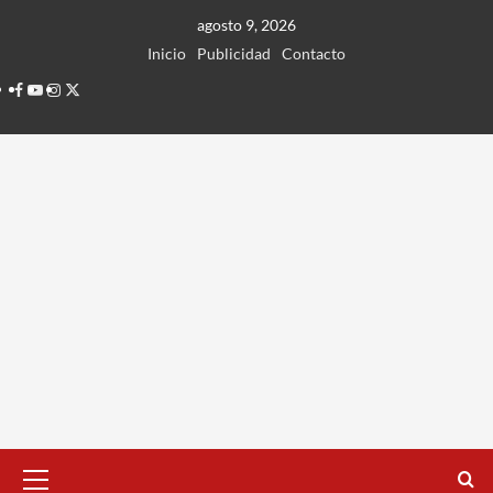
Ir
agosto 9, 2026
al
Inicio
Publicidad
Contacto
contenido
Facebook
Youtube
Instagram
Twitter
Menú
principal