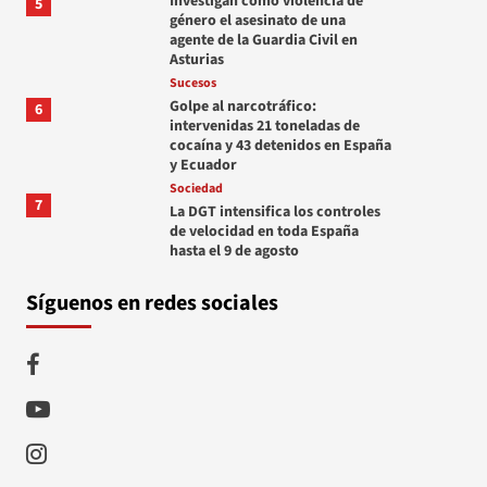
Investigan como violencia de
5
género el asesinato de una
agente de la Guardia Civil en
Asturias
Sucesos
Golpe al narcotráfico:
6
intervenidas 21 toneladas de
cocaína y 43 detenidos en España
y Ecuador
Sociedad
7
La DGT intensifica los controles
de velocidad en toda España
hasta el 9 de agosto
Síguenos en redes sociales
Facebook
Youtube
Instagram