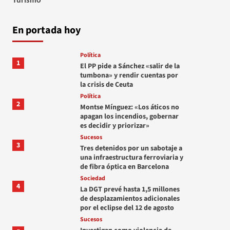
En portada hoy
Política
1
El PP pide a Sánchez «salir de la
tumbona» y rendir cuentas por
la crisis de Ceuta
Política
2
Montse Mínguez: «Los áticos no
apagan los incendios, gobernar
es decidir y priorizar»
Sucesos
3
Tres detenidos por un sabotaje a
una infraestructura ferroviaria y
de fibra óptica en Barcelona
Sociedad
4
La DGT prevé hasta 1,5 millones
de desplazamientos adicionales
por el eclipse del 12 de agosto
Sucesos