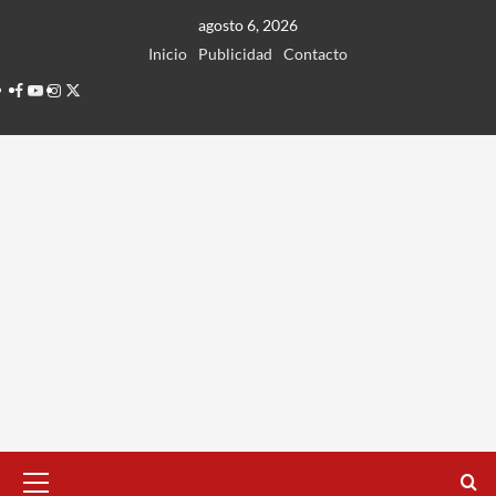
Ir
agosto 6, 2026
al
Inicio
Publicidad
Contacto
contenido
Facebook
Youtube
Instagram
Twitter
Menú
principal