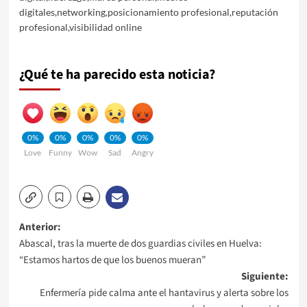
digitales
,
networking
,
posicionamiento profesional
,
reputación
profesional
,
visibilidad online
¿Qué te ha parecido esta noticia?
0%
0%
0%
0%
0%
Love
Funny
Wow
Sad
Angry
Navegación
Anterior:
Abascal, tras la muerte de dos guardias civiles en Huelva:
de
“Estamos hartos de que los buenos mueran”
Siguiente:
entradas
Enfermería pide calma ante el hantavirus y alerta sobre los