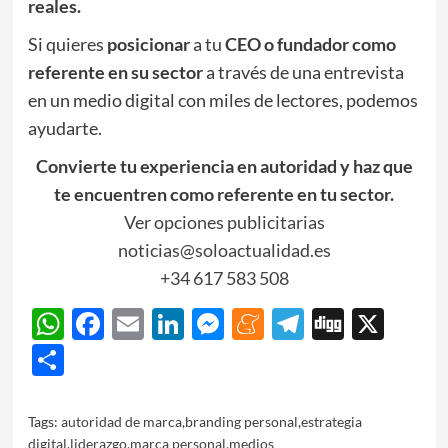
reales.
Si quieres
posicionar
a tu
CEO o fundador como
referente en su sector
a través de una entrevista
en un medio digital con miles de lectores, podemos
ayudarte.
Convierte tu experiencia en autoridad y haz que
te encuentren como referente en tu sector.
Ver opciones publicitarias
noticias@soloactualidad.es
+34 617 583 508
WhatsApp
Facebook
Email
LinkedIn
Messenger
Meneame
Telegram
Digg
X
Share
Tags:
autoridad de marca
,
branding personal
,
estrategia
digital
,
liderazgo
,
marca personal
,
medios