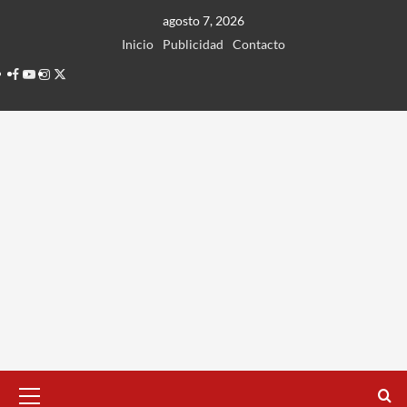
Ir
agosto 7, 2026
al
Inicio
Publicidad
Contacto
contenido
Facebook
Youtube
Instagram
Twitter
Menú
principal