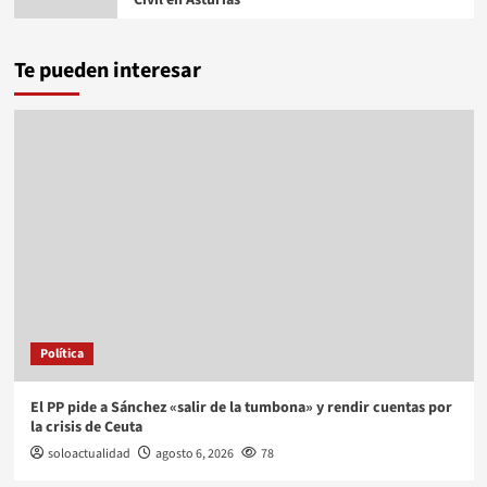
Civil en Asturias
Te pueden interesar
Política
El PP pide a Sánchez «salir de la tumbona» y rendir cuentas por
la crisis de Ceuta
soloactualidad
agosto 6, 2026
78