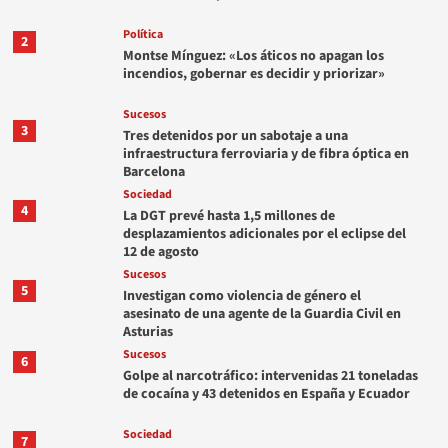
Política
2
Montse Mínguez: «Los áticos no apagan los
incendios, gobernar es decidir y priorizar»
Sucesos
3
Tres detenidos por un sabotaje a una
infraestructura ferroviaria y de fibra óptica en
Barcelona
Sociedad
4
La DGT prevé hasta 1,5 millones de
desplazamientos adicionales por el eclipse del
12 de agosto
Sucesos
5
Investigan como violencia de género el
asesinato de una agente de la Guardia Civil en
Asturias
Sucesos
6
Golpe al narcotráfico: intervenidas 21 toneladas
de cocaína y 43 detenidos en España y Ecuador
Sociedad
7