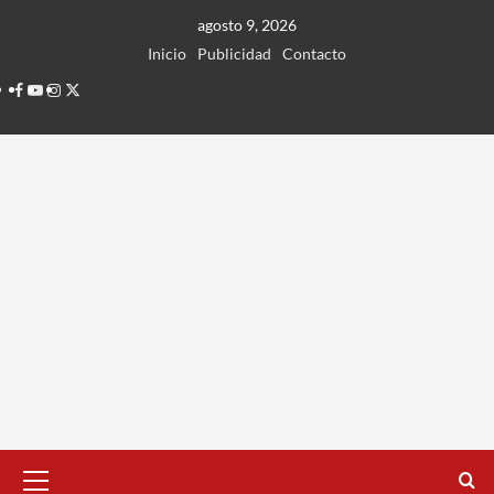
Ir
agosto 9, 2026
al
Inicio
Publicidad
Contacto
contenido
Facebook
Youtube
Instagram
Twitter
Menú
principal