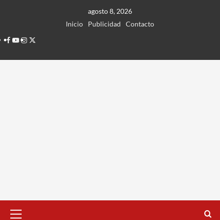
Ir
agosto 8, 2026
al
Inicio
Publicidad
Contacto
contenido
Facebook
Youtube
Instagram
Twitter
Menú
principal