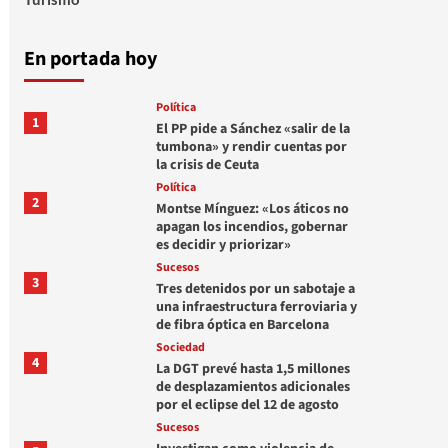
En portada hoy
Política
1
El PP pide a Sánchez «salir de la
tumbona» y rendir cuentas por
la crisis de Ceuta
Política
2
Montse Mínguez: «Los áticos no
apagan los incendios, gobernar
es decidir y priorizar»
Sucesos
3
Tres detenidos por un sabotaje a
una infraestructura ferroviaria y
de fibra óptica en Barcelona
Sociedad
4
La DGT prevé hasta 1,5 millones
de desplazamientos adicionales
por el eclipse del 12 de agosto
Sucesos