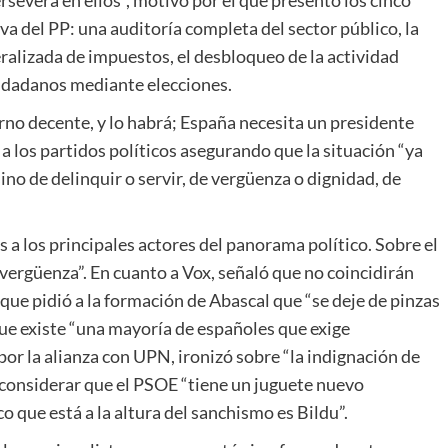
severa en ellos”, motivo por el que presentó los cinco
a del PP: una auditoría completa del sector público, la
eralizada de impuestos, el desbloqueo de la actividad
ciudadanos mediante elecciones.
no decente, y lo habrá; España necesita un presidente
 a los partidos políticos asegurando que la situación “ya
ino de delinquir o servir, de vergüenza o dignidad, de
a los principales actores del panorama político. Sobre el
vergüenza”. En cuanto a Vox, señaló que no coincidirán
que pidió a la formación de Abascal que “se deje de pinzas
ue existe “una mayoría de españoles que exige
or la alianza con UPN, ironizó sobre “la indignación de
 considerar que el PSOE “tiene un juguete nuevo
o que está a la altura del sanchismo es Bildu”.