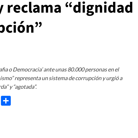
y reclama “dignidad
upción”
Mafia o Democracia’ ante unas 80.000 personas en el
smo” representa un sistema de corrupción y urgió a
da” y “agotada”.
e
ram
gg
X
Share