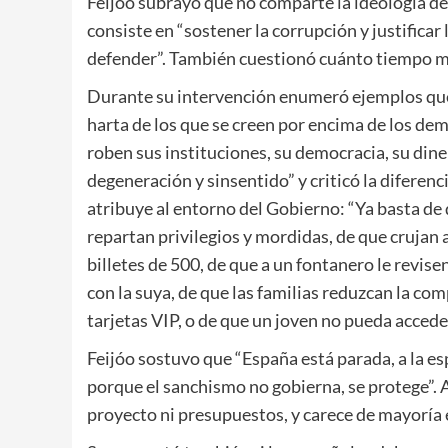
Feijóo subrayó que no comparte la ideología de 
consiste en “sostener la corrupción y justificar
defender”. También cuestionó cuánto tiempo má
Durante su intervención enumeró ejemplos que, a
harta de los que se creen por encima de los dem
roben sus instituciones, su democracia, su diner
degeneración y sinsentido” y criticó la diferenci
atribuye al entorno del Gobierno: “Ya basta de
repartan privilegios y mordidas, de que crujan
billetes de 500, de que a un fontanero le revisen
con la suya, de que las familias reduzcan la co
tarjetas VIP, o de que un joven no pueda accede
Feijóo sostuvo que “España está parada, a la es
porque el sanchismo no gobierna, se protege”. A
proyecto ni presupuestos, y carece de mayoría en