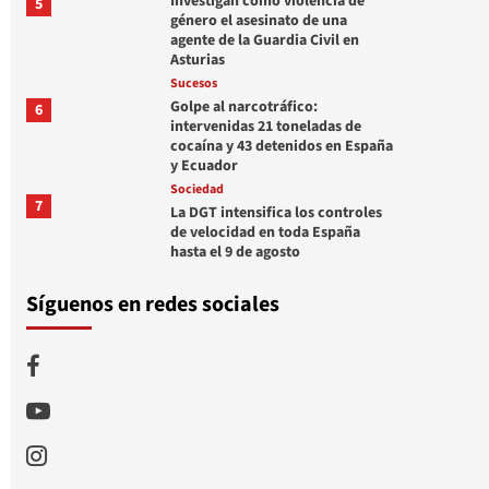
Investigan como violencia de
5
género el asesinato de una
agente de la Guardia Civil en
Asturias
Sucesos
Golpe al narcotráfico:
6
intervenidas 21 toneladas de
cocaína y 43 detenidos en España
y Ecuador
Sociedad
7
La DGT intensifica los controles
de velocidad en toda España
hasta el 9 de agosto
Síguenos en redes sociales
Facebook
Youtube
Instagram