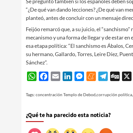
Se preguntó también si los españoles deben sop
“¿De qué van dando lecciones? ¿De qué van me
planteó, antes de concluir con un mensaje dire
Feijóo remarcó que, a su juicio, el “sanchismo” 
mecanismo y una forma de llegar y de estar en
esa etapa política: “El sanchismo es Ábalos, Cer
su hermano, Gallardo, Torres, Leire Díez, Puent
Sánchez”.
WhatsApp
Facebook
Email
LinkedIn
Messenger
Meneam
Teleg
Di
Tags:
concentración Templo de Debod
,
corrupción política
,
¿Qué te ha parecido esta noticia?