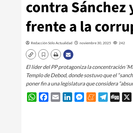
contra Sánchez 
frente a la corr
Redacción Sólo Actualidad
noviembre 30, 2025
242
El líder del PP protagoniza la concentración ‘
Templo de Debod, donde sostuvo que el “sanchi
poner fin a una legislatura que considera “absur
WhatsApp
Facebook
Email
LinkedIn
Messenger
Meneam
Teleg
Di