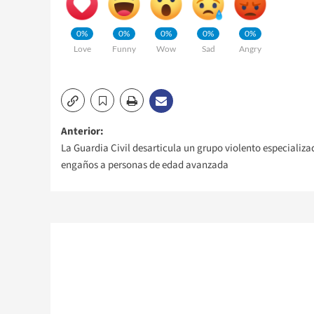
0%
0%
0%
0%
0%
Love
Funny
Wow
Sad
Angry
Navegación
Anterior:
La Guardia Civil desarticula un grupo violento especializa
de
engaños a personas de edad avanzada
entradas