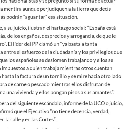
los nacionalistas y se preguntó si su forma de actuar
 la mentira aunque perjudiquen a la tierra que decís
s podrán “aguantar” esa situación.
 su juicio, ilustran el hartazgo social: “España está
ás, de los engaños, desprecios y arrogancia, de que le
o”. El líder del PP clamó un “ya basta a tanta
a entre el esfuerzo de la ciudadanía y los privilegios que
 que los españoles se deslomen trabajando y ellos se
 a impuestos a quien trabaja mientras otros cuentan
 hasta la factura de un tornillo y se mire hacia otro lado
mpra de carne o pescado mientras ellos disfrutan de
r a una vivienda y ellos pongan pisos a sus amantes”.
pera del siguiente escándalo, informe de la UCO o juicio,
firmó que el Ejecutivo “no tiene decencia, verdad,
 la calle y en las Cortes”.