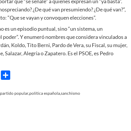
ortar que “se señale” a quienes expresan un “ya basta”.
nospreciando? ¿De qué van presumiendo? ¿De qué van?”,
cto: “Que se vayan y convoquen elecciones”.
no es un episodio puntual, sino “un sistema, un
 el poder”. Y enumeró nombres que considera vinculados a
dán, Koldo, Tito Berni, Pardo de Vera, su Fiscal, su mujer,
e, Salazar, Alegría o Zapatero. Es el PSOE, es Pedro
e
ram
gg
X
Share
partido popular
,
política española
,
sanchismo