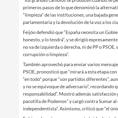
“los grandes cambios se producen cuando se per
primeros pasos de lo que denominó la alternativ
“limpieza” de las instituciones, una bajada gen
parlamentaria y la devolución de la voz a los 
Feijóo defendió que “España necesita un Gobier
honesto, y lo tendrá”, y se dirigió expresamente
no va de izquierda o derecha, ni de PP o PSOE, s
corrupción o limpieza”.
También aprovechó para enviar varios mensajes 
PSOE, pronosticó que “mirará a esta etapa con 
“en todo” porque “son partidos diferentes”, aun
y no se equivoque de adversario”, recordando q
responsabilidad”. Mostró además satisfacción p
pacotilla de Podemos” y cargó contra Sumar al
independentista”. Asimismo, criticó que “el únic