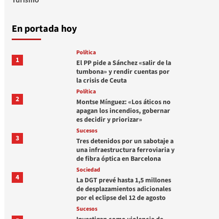
En portada hoy
Política
1
El PP pide a Sánchez «salir de la
tumbona» y rendir cuentas por
la crisis de Ceuta
Política
2
Montse Mínguez: «Los áticos no
apagan los incendios, gobernar
es decidir y priorizar»
Sucesos
3
Tres detenidos por un sabotaje a
una infraestructura ferroviaria y
de fibra óptica en Barcelona
Sociedad
4
La DGT prevé hasta 1,5 millones
de desplazamientos adicionales
por el eclipse del 12 de agosto
Sucesos