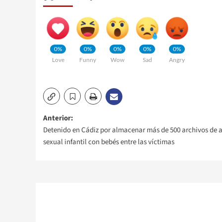
0%
0%
0%
0%
0%
Love
Funny
Wow
Sad
Angry
Navegación
Anterior:
Detenido en Cádiz por almacenar más de 500 archivos de 
de
sexual infantil con bebés entre las víctimas
entradas