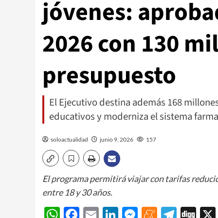
jóvenes: aproba
2026 con 130 mi
presupuesto
El Ejecutivo destina además 168 millones 
educativos y moderniza el sistema farma
soloactualidad
junio 9, 2026
157
El programa permitirá viajar con tarifas reducid
entre 18 y 30 años.
WhatsApp
Facebook
Email
LinkedIn
Messenger
Meneam
Teleg
Di