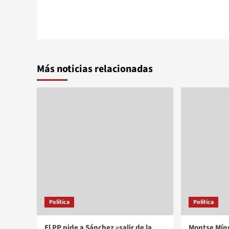
Más noticias relacionadas
Política
Política
El PP pide a Sánchez «salir de la
Montse Míng