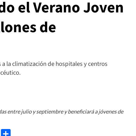
do el Verano Joven
llones de
a la climatización de hospitales y centros
céutico.
as entre julio y septiembre y beneficiará a jóvenes de
e
ram
gg
X
Share