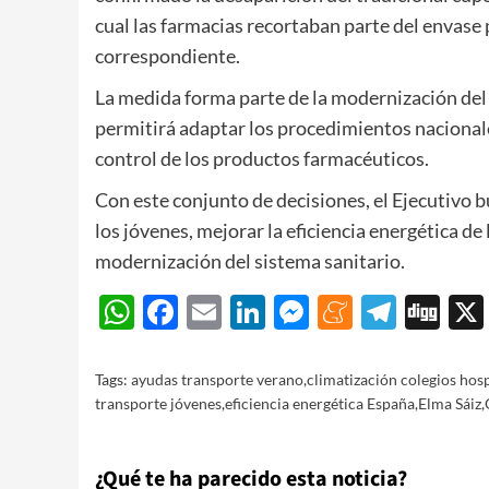
cual las farmacias recortaban parte del envase
correspondiente.
La medida forma parte de la modernización del
permitirá adaptar los procedimientos nacionale
control de los productos farmacéuticos.
Con este conjunto de decisiones, el Ejecutivo bu
los jóvenes, mejorar la eficiencia energética de 
modernización del sistema sanitario.
WhatsApp
Facebook
Email
LinkedIn
Messenger
Meneam
Teleg
Di
Tags:
ayudas transporte verano
,
climatización colegios hosp
transporte jóvenes
,
eficiencia energética España
,
Elma Sáiz
,
¿Qué te ha parecido esta noticia?