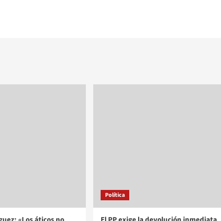
Política
uez: «Los áticos no
El PP exige la devolución inmediata