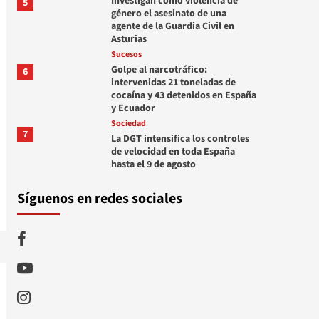
Investigan como violencia de
5
género el asesinato de una
agente de la Guardia Civil en
Asturias
Sucesos
Golpe al narcotráfico:
6
intervenidas 21 toneladas de
cocaína y 43 detenidos en España
y Ecuador
Sociedad
7
La DGT intensifica los controles
de velocidad en toda España
hasta el 9 de agosto
Síguenos en redes sociales
Facebook
Youtube
Instagram