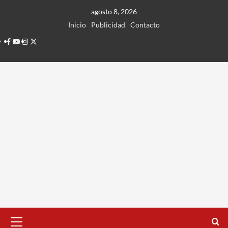
Ir
agosto 8, 2026
al
Inicio
Publicidad
Contacto
contenido
Facebook
Youtube
Instagram
Twitter
Menú
principal