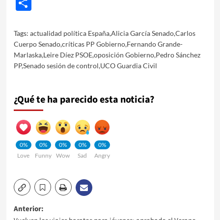
Share
Tags:
actualidad política España
,
Alicia García Senado
,
Carlos
Cuerpo Senado
,
críticas PP Gobierno
,
Fernando Grande-
Marlaska
,
Leire Díez PSOE
,
oposición Gobierno
,
Pedro Sánchez
PP
,
Senado sesión de control
,
UCO Guardia Civil
¿Qué te ha parecido esta noticia?
0%
0%
0%
0%
0%
Love
Funny
Wow
Sad
Angry
Navegación
Anterior: