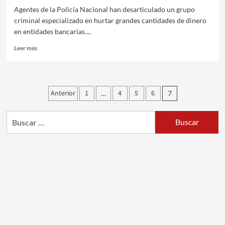
Agentes de la Policía Nacional han desarticulado un grupo
criminal especializado en hurtar grandes cantidades de dinero
en entidades bancarias....
Leer más
Paginación
Anterior
1
4
5
6
…
7
de
Buscar:
entradas