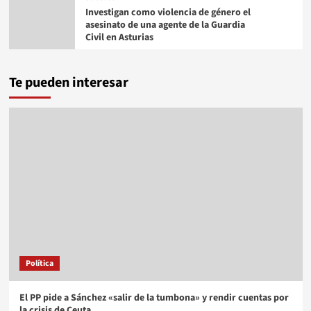
Investigan como violencia de género el
asesinato de una agente de la Guardia
Civil en Asturias
Te pueden interesar
Política
El PP pide a Sánchez «salir de la tumbona» y rendir cuentas por
la crisis de Ceuta