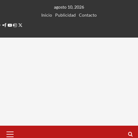
Ir
agosto 10, 2026
al
Inicio
Publicidad
Contacto
contenido
Facebook
Youtube
Instagram
Twitter
Menú
principal