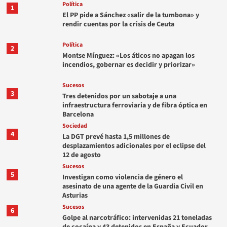
Política
1
El PP pide a Sánchez «salir de la tumbona» y
rendir cuentas por la crisis de Ceuta
Política
2
Montse Mínguez: «Los áticos no apagan los
incendios, gobernar es decidir y priorizar»
Sucesos
3
Tres detenidos por un sabotaje a una
infraestructura ferroviaria y de fibra óptica en
Barcelona
Sociedad
4
La DGT prevé hasta 1,5 millones de
desplazamientos adicionales por el eclipse del
12 de agosto
Sucesos
5
Investigan como violencia de género el
asesinato de una agente de la Guardia Civil en
Asturias
Sucesos
6
Golpe al narcotráfico: intervenidas 21 toneladas