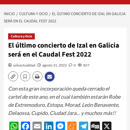
INICIO
CULTURA Y OCIO
EL ÚLTIMO CONCIERTO DE IZAL EN GALICIA
SERÁ EN EL CAUDAL FEST 2022
Cultura y Ocio
El último concierto de Izal en Galicia
será en el Caudal Fest 2022
soloactualidad
agosto 31, 2022
0
827
Con esta gran incorporación queda cerrado el
cartel de este ano, en el cual también estarán Robe
de Extremoduro, Estopa, Morad, León Benavente,
Delaossa, Cupido, Ciudad Jara… y muchos más!!
WhatsApp
Facebook
Email
LinkedIn
Messenger
Meneame
Telegram
Digg
X