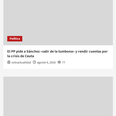
Política
El PP pide a Sánchez «salir de la tumbona» y rendir cuentas por
la crisis de Ceuta
soloactualidad
agosto 6, 2026
77