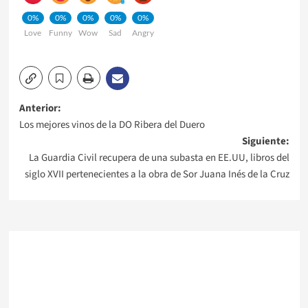
0%
0%
0%
0%
0%
Love
Funny
Wow
Sad
Angry
Navegación
Anterior:
Los mejores vinos de la DO Ribera del Duero
de
Siguiente:
La Guardia Civil recupera de una subasta en EE.UU, libros del
entradas
siglo XVII pertenecientes a la obra de Sor Juana Inés de la Cruz