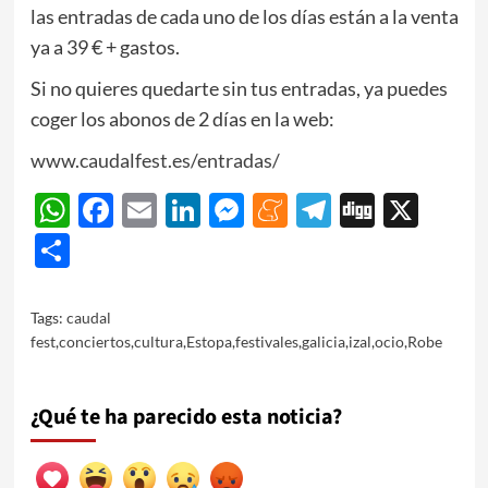
las entradas de cada uno de los días están a la venta
ya a 39 € + gastos.
Si no quieres quedarte sin tus entradas, ya puedes
coger los abonos de 2 días en la web:
www.caudalfest.es/entradas/
WhatsApp
Facebook
Email
LinkedIn
Messenger
Meneame
Telegram
Digg
X
Share
Tags:
caudal
fest
,
conciertos
,
cultura
,
Estopa
,
festivales
,
galicia
,
izal
,
ocio
,
Robe
¿Qué te ha parecido esta noticia?