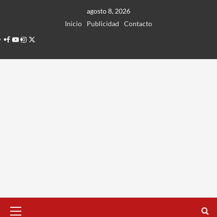
Ir
agosto 8, 2026
al
Inicio
Publicidad
Contacto
contenido
Facebook
Youtube
Instagram
Twitter
Menú
principal